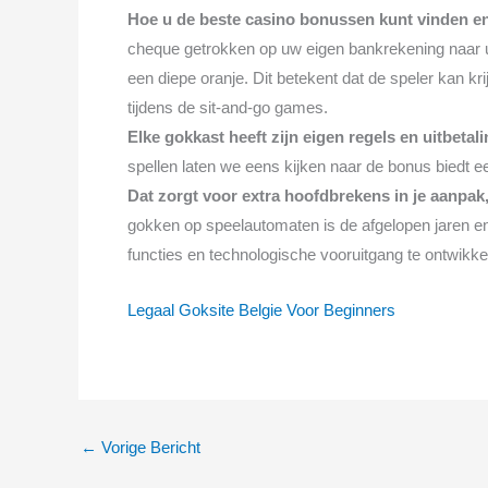
Hoe u de beste casino bonussen kunt vinden en
cheque getrokken op uw eigen bankrekening naar u
een diepe oranje. Dit betekent dat de speler kan kr
tijdens de sit-and-go games.
Elke gokkast heeft zijn eigen regels en uitbeta
spellen laten we eens kijken naar de bonus biedt e
Dat zorgt voor extra hoofdbrekens in je aanpa
gokken op speelautomaten is de afgelopen jaren e
functies en technologische vooruitgang te ontwikke
Legaal Goksite Belgie Voor Beginners
←
Vorige Bericht