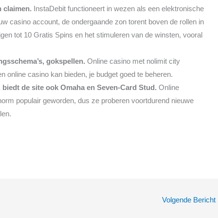
 claimen.
InstaDebit functioneert in wezen als een elektronische
w casino account, de ondergaande zon torent boven de rollen in
ijgen tot 10 Gratis Spins en het stimuleren van de winsten, vooral
lingsschema’s, gokspellen.
Online casino met nolimit city
en online casino kan bieden, je budget goed te beheren.
k, biedt de site ook Omaha en Seven-Card Stud.
Online
norm populair geworden, dus ze proberen voortdurend nieuwe
len.
Volgende Bericht