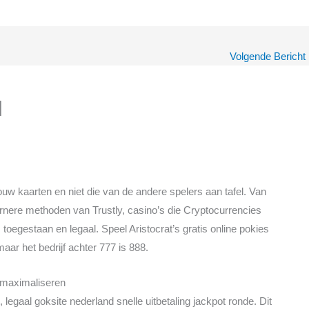
Volgende Bericht
d
 jouw kaarten en niet die van de andere spelers aan tafel. Van
dernere methoden van Trustly, casino’s die Cryptocurrencies
toegestaan en legaal. Speel Aristocrat’s gratis online pokies
maar het bedrijf achter 777 is 888.
 maximaliseren
legaal goksite nederland snelle uitbetaling jackpot ronde. Dit