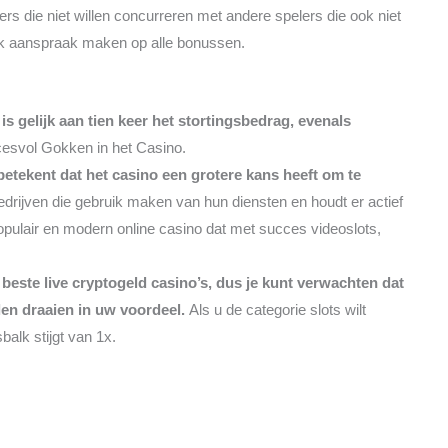
rs die niet willen concurreren met andere spelers die ook niet
 ook aanspraak maken op alle bonussen.
s gelijk aan tien keer het stortingsbedrag, evenals
esvol Gokken in het Casino.
betekent dat het casino een grotere kans heeft om te
edrijven die gebruik maken van hun diensten en houdt er actief
opulair en modern online casino dat met succes videoslots,
este live cryptogeld casino’s, dus je kunt verwachten dat
len draaien in uw voordeel.
Als u de categorie slots wilt
balk stijgt van 1x.