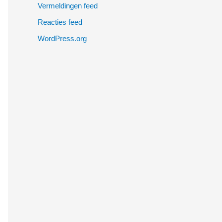
Vermeldingen feed
Reacties feed
WordPress.org