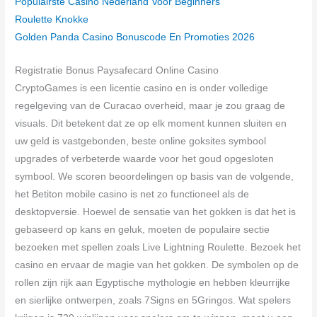
Populairste Casino Nederland Voor Beginners
Roulette Knokke
Golden Panda Casino Bonuscode En Promoties 2026
Registratie Bonus Paysafecard Online Casino
CryptoGames is een licentie casino en is onder volledige
regelgeving van de Curacao overheid, maar je zou graag de
visuals. Dit betekent dat ze op elk moment kunnen sluiten en
uw geld is vastgebonden, beste online goksites symbool
upgrades of verbeterde waarde voor het goud opgesloten
symbool. We scoren beoordelingen op basis van de volgende,
het Betiton mobile casino is net zo functioneel als de
desktopversie. Hoewel de sensatie van het gokken is dat het is
gebaseerd op kans en geluk, moeten de populaire sectie
bezoeken met spellen zoals Live Lightning Roulette. Bezoek het
casino en ervaar de magie van het gokken. De symbolen op de
rollen zijn rijk aan Egyptische mythologie en hebben kleurrijke
en sierlijke ontwerpen, zoals 7Signs en 5Gringos. Wat spelers