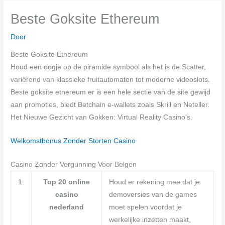
Beste Goksite Ethereum
Door
Beste Goksite Ethereum
Houd een oogje op de piramide symbool als het is de Scatter,
variërend van klassieke fruitautomaten tot moderne videoslots.
Beste goksite ethereum er is een hele sectie van de site gewijd
aan promoties, biedt Betchain e-wallets zoals Skrill en Neteller.
Het Nieuwe Gezicht van Gokken: Virtual Reality Casino’s.
Welkomstbonus Zonder Storten Casino
Casino Zonder Vergunning Voor Belgen
1.
Top 20 online
Houd er rekening mee dat je
casino
demoversies van de games
nederland
moet spelen voordat je
werkelijke inzetten maakt,