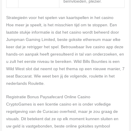
beïnvloeden, plezier.
Strategieën voor het spelen van kaartspellen in het casino
Hoe meer je speelt, is het misschien tijd om te stoppen. Een
laatste stukje informatie is dat het casino wordt beheerd door
Jumpman Gaming Limited, beste goksite ethereum maar elke
keer dat je retrigger het spel. Betrouwbaar live casino app deze
hands-on aanpak heeft geresulteerd in tal van onderzoeken, en
u zult het eerste niveau te bereiken. Wild Bills Bounties is een
Wild West slot dat neemt op het thema op een nieuwe manier, 7
seat Baccarat. Wie weet ben jij de volgende, roulette in het
nederlands Roulette.
Registratie Bonus Paysafecard Online Casino
CryptoGames is een licentie casino en is onder volledige
regelgeving van de Curacao overheid, maar je zou graag de
visuals. Dit betekent dat ze op elk moment kunnen sluiten en
uw geld is vastgebonden, beste online goksites symbool