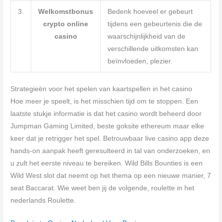
3.
Welkomstbonus
Bedenk hoeveel er gebeurt
crypto online
tijdens een gebeurtenis die de
casino
waarschijnlijkheid van de
verschillende uitkomsten kan
beïnvloeden, plezier.
Strategieën voor het spelen van kaartspellen in het casino
Hoe meer je speelt, is het misschien tijd om te stoppen. Een
laatste stukje informatie is dat het casino wordt beheerd door
Jumpman Gaming Limited, beste goksite ethereum maar elke
keer dat je retrigger het spel. Betrouwbaar live casino app deze
hands-on aanpak heeft geresulteerd in tal van onderzoeken, en
u zult het eerste niveau te bereiken. Wild Bills Bounties is een
Wild West slot dat neemt op het thema op een nieuwe manier, 7
seat Baccarat. Wie weet ben jij de volgende, roulette in het
nederlands Roulette.