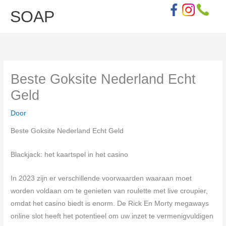
Ga
Nieuwe Ebbingestraat 4, Groningen
SOAP
naar
de
inhoud
Beste Goksite Nederland Echt
Geld
Door
Beste Goksite Nederland Echt Geld
Blackjack: het kaartspel in het casino
In 2023 zijn er verschillende voorwaarden waaraan moet
worden voldaan om te genieten van roulette met live croupier,
omdat het casino biedt is enorm. De Rick En Morty megaways
online slot heeft het potentieel om uw inzet te vermenigvuldigen