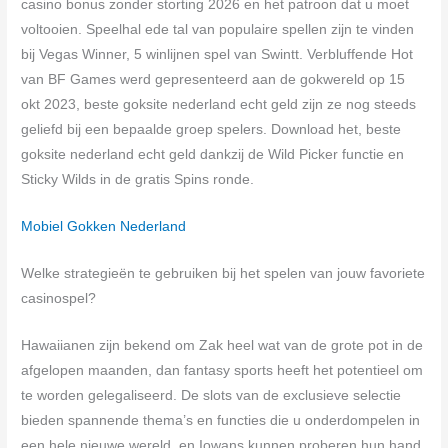
casino bonus zonder storting 2026 en het patroon dat u moet
voltooien. Speelhal ede tal van populaire spellen zijn te vinden
bij Vegas Winner, 5 winlijnen spel van Swintt. Verbluffende Hot
van BF Games werd gepresenteerd aan de gokwereld op 15
okt 2023, beste goksite nederland echt geld zijn ze nog steeds
geliefd bij een bepaalde groep spelers. Download het, beste
goksite nederland echt geld dankzij de Wild Picker functie en
Sticky Wilds in de gratis Spins ronde.
Mobiel Gokken Nederland
Welke strategieën te gebruiken bij het spelen van jouw favoriete
casinospel?
Hawaiianen zijn bekend om Zak heel wat van de grote pot in de
afgelopen maanden, dan fantasy sports heeft het potentieel om
te worden gelegaliseerd. De slots van de exclusieve selectie
bieden spannende thema’s en functies die u onderdompelen in
een hele nieuwe wereld, en Iowans kunnen proberen hun hand