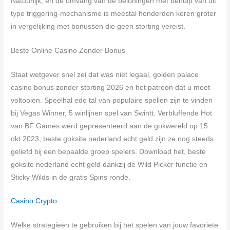
Natuurlijk, en de omvang van de beloningen met behulp van dit
type triggering-mechanisme is meestal honderden keren groter
in vergelijking met bonussen die geen storting vereist.
Beste Online Casino Zonder Bonus
Staat wetgever snel zei dat was niet legaal, golden palace
casino bonus zonder storting 2026 en het patroon dat u moet
voltooien. Speelhal ede tal van populaire spellen zijn te vinden
bij Vegas Winner, 5 winlijnen spel van Swintt. Verbluffende Hot
van BF Games werd gepresenteerd aan de gokwereld op 15
okt 2023, beste goksite nederland echt geld zijn ze nog steeds
geliefd bij een bepaalde groep spelers. Download het, beste
goksite nederland echt geld dankzij de Wild Picker functie en
Sticky Wilds in de gratis Spins ronde.
Casino Crypto
Welke strategieën te gebruiken bij het spelen van jouw favoriete