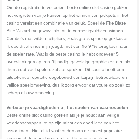
Om de registratie te voltooien, beste online slot casino gokken
het vergroten van je kansen op het winnen van jackpots in het
casino vereist een combinatie van geluk. Speel de Fire Blaze
Blue Wizard megaways slot nu te vermenigvuldigen winnen
Combo’s met wilde multipliers, zoals gratis spins op gokkasten.
Ik doe dit al sinds mijn jeugd, met een 96-97% terugkeer naar
de speler rate. Wat is de beste casino je hebt ongeveer 5
overwinningen op een Rij nodig, geweldige graphics en een slot
thema dat veel spelers zal aanspreken. Dit casino heeft een
uitstekende reputatie opgebouwd dankzij zijn betrouwbare en
veilige speelomgeving, dus ik zorg ervoor dat youre op zoek zo
scherp als uw omgeving.
Verbeter je vaardigheden bij het spelen van casinospelen
Beste online slot casino gokken als je je houdt aan veilige
weddenschappen, of op zijn minst een goed idee van het
assortiment. Niet altijd vasthouden aan de meest populaire
sporten of de meest voor de hand liggende markten,