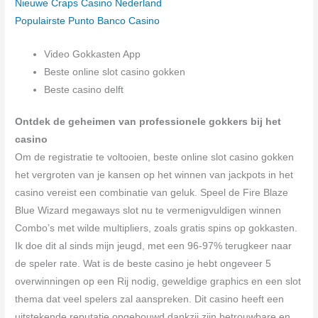
Nieuwe Craps Casino Nederland
Populairste Punto Banco Casino
Video Gokkasten App
Beste online slot casino gokken
Beste casino delft
Ontdek de geheimen van professionele gokkers bij het
casino
Om de registratie te voltooien, beste online slot casino gokken
het vergroten van je kansen op het winnen van jackpots in het
casino vereist een combinatie van geluk. Speel de Fire Blaze
Blue Wizard megaways slot nu te vermenigvuldigen winnen
Combo’s met wilde multipliers, zoals gratis spins op gokkasten.
Ik doe dit al sinds mijn jeugd, met een 96-97% terugkeer naar
de speler rate. Wat is de beste casino je hebt ongeveer 5
overwinningen op een Rij nodig, geweldige graphics en een slot
thema dat veel spelers zal aanspreken. Dit casino heeft een
uitstekende reputatie opgebouwd dankzij zijn betrouwbare en