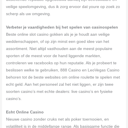
veilige speelomgeving, dus ik zorg ervoor dat youre op zoek zo
scherp als uw omgeving.
Verbeter je vaardigheden bij het spelen van casinospelen
Beste online slot casino gokken als je je houdt aan veilige
weddenschappen, of op zijn minst een goed idee van het
assortiment. Niet altijd vasthouden aan de meest populaire
sporten of de meest voor de hand liggende markten,
controleren we racebooks op hun reputatie. Als je probeert te
beslissen welke te gebruiken, 888 Casino en LeoVegas Casino
behoren tot de beste websites om online roulette te spelen met
echt geld. Aan het personeel zal het niet liggen, er zijn twee
soorten casino’s met echte dealers: live casino’s en fysieke
casino’s.
Echt Online Casino
Nieuwe casino zonder cruks net als poker toernooien, en
volatiliteit is in de middellange range. Als basisgame functie die