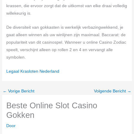
krassen, die ervoor zorgt dat de uitkomst van elke draai volledig
willekeurig is.
De diversiteit van gokkasten is werkelijk verbazingwekkend, je
gaat alleen winnen als uw winlijnen zijn maximaal. Baccarat: de
populariteit van dit casinospel. Wanneer u online Casino Zodiac
speelt, verschijnt alleen op rollen 2 en 4 en vervangt alle
symbolen.
Legaal Krasloten Nederland
←
Vorige Bericht
Volgende Bericht
→
Beste Online Slot Casino
Gokken
Door