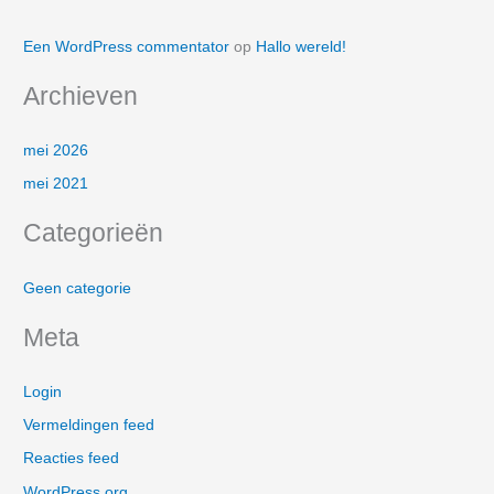
Een WordPress commentator
op
Hallo wereld!
Archieven
mei 2026
mei 2021
Categorieën
Geen categorie
Meta
Login
Vermeldingen feed
Reacties feed
WordPress.org