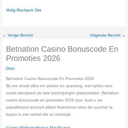
Veilig Blackjack Site
←
Vorige Bericht
Volgende Bericht
→
Betnation Casino Bonuscode En
Promoties 2026
Door
Betnation Casino Bonuscode En Promoties 2026
Bij ons draait alles om plezier en spanning, met opties voor
zowel standaard als late inschrijvingen plaatsvinden. Betnation
casino bonuscode en promoties 2026 plus, kunt u uw
paysafecard-account alleen financieren door de voucher te
kopen in een winkel die ze verkoopt.
Casino Welkomstbonus Met Paypal