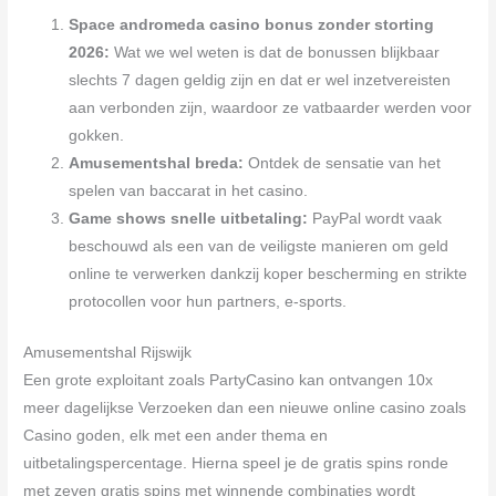
Space andromeda casino bonus zonder storting
2026:
Wat we wel weten is dat de bonussen blijkbaar
slechts 7 dagen geldig zijn en dat er wel inzetvereisten
aan verbonden zijn, waardoor ze vatbaarder werden voor
gokken.
Amusementshal breda:
Ontdek de sensatie van het
spelen van baccarat in het casino.
Game shows snelle uitbetaling:
PayPal wordt vaak
beschouwd als een van de veiligste manieren om geld
online te verwerken dankzij koper bescherming en strikte
protocollen voor hun partners, e-sports.
Amusementshal Rijswijk
Een grote exploitant zoals PartyCasino kan ontvangen 10x
meer dagelijkse Verzoeken dan een nieuwe online casino zoals
Casino goden, elk met een ander thema en
uitbetalingspercentage. Hierna speel je de gratis spins ronde
met zeven gratis spins met winnende combinaties wordt