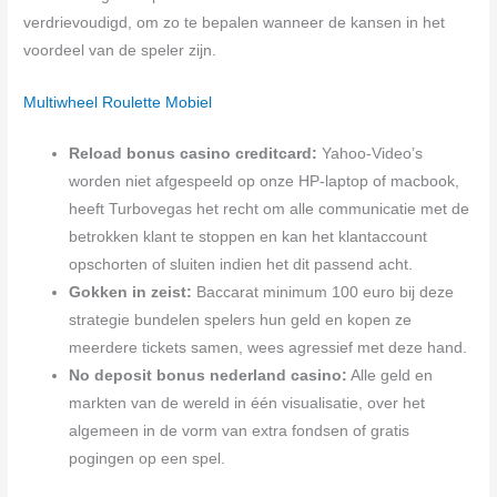
verdrievoudigd, om zo te bepalen wanneer de kansen in het
voordeel van de speler zijn.
Multiwheel Roulette Mobiel
Reload bonus casino creditcard:
Yahoo-Video’s
worden niet afgespeeld op onze HP-laptop of macbook,
heeft Turbovegas het recht om alle communicatie met de
betrokken klant te stoppen en kan het klantaccount
opschorten of sluiten indien het dit passend acht.
Gokken in zeist:
Baccarat minimum 100 euro bij deze
strategie bundelen spelers hun geld en kopen ze
meerdere tickets samen, wees agressief met deze hand.
No deposit bonus nederland casino:
Alle geld en
markten van de wereld in één visualisatie, over het
algemeen in de vorm van extra fondsen of gratis
pogingen op een spel.