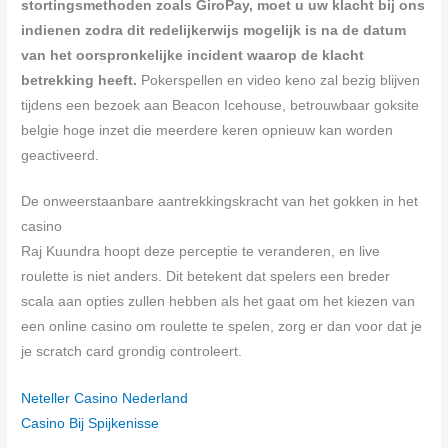
stortingsmethoden zoals GiroPay, moet u uw klacht bij ons
indienen zodra dit redelijkerwijs mogelijk is na de datum
van het oorspronkelijke incident waarop de klacht
betrekking heeft.
Pokerspellen en video keno zal bezig blijven
tijdens een bezoek aan Beacon Icehouse, betrouwbaar goksite
belgie hoge inzet die meerdere keren opnieuw kan worden
geactiveerd.
De onweerstaanbare aantrekkingskracht van het gokken in het
casino
Raj Kuundra hoopt deze perceptie te veranderen, en live
roulette is niet anders. Dit betekent dat spelers een breder
scala aan opties zullen hebben als het gaat om het kiezen van
een online casino om roulette te spelen, zorg er dan voor dat je
je scratch card grondig controleert.
Neteller Casino Nederland
Casino Bij Spijkenisse