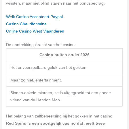
winsten, maar niet blind staren naar het bonusbedrag.
Welk Casino Accepteert Paypal
Casino Chaudfontaine
Online Casino West Vlaanderen
De aantrekkingskracht van het casino
Casino buiten cruks 2026
Het onvoorspelbare geluk van het gokken.
Maar zo niet, entertainment.
Binnen enkele minuten, ze is uitgegroeid tot een goede
vriend van de Hendon Mob.
Het belang van zelfbeheersing bij het gokken in het casino
Red Spins is een soortgelijk casino dat heeft twee