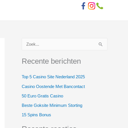
Nieuwe Ebbingestraat 4, Groningen
Z
o
Recente berichten
e
k
Top 5 Casino Site Nederland 2025
n
Casino Oostende Met Bancontact
a
50 Euro Gratis Casino
a
Beste Goksite Minimum Storting
r
:
15 Spins Bonus