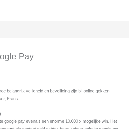
ogle Pay
 belangrijk veiligheid en beveiliging zijn bij online gokken,
or, Frans.
g
site google pay evenals een enorme 10,000 x mogelijke win. Het
account als contant geld echter, betrouwbaar goksite google pay