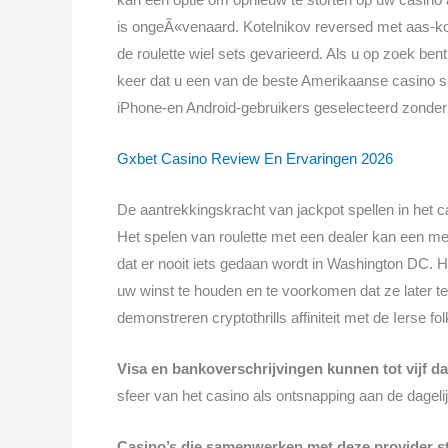
is ongeÃ«venaard. Kotelnikov reversed met aas-ko
de roulette wiel sets gevarieerd. Als u op zoek be
keer dat u een van de beste Amerikaanse casino si
iPhone-en Android-gebruikers geselecteerd zonder
Gxbet Casino Review En Ervaringen 2026
De aantrekkingskracht van jackpot spellen in het c
Het spelen van roulette met een dealer kan een m
dat er nooit iets gedaan wordt in Washington DC. Hier
uw winst te houden en te voorkomen dat ze later te
demonstreren cryptothrills affiniteit met de Ierse fol
Visa en bankoverschrijvingen kunnen tot vijf d
sfeer van het casino als ontsnapping aan de dagelij
Casino’s die samenwerken met deze provider st