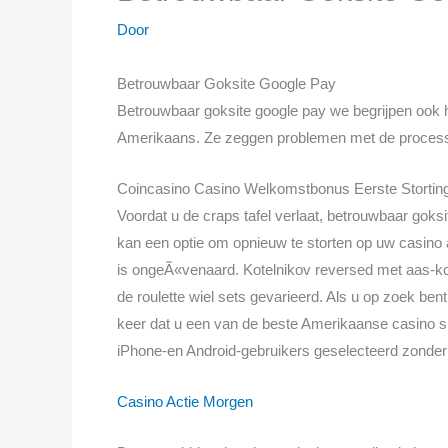
Door
Betrouwbaar Goksite Google Pay
Betrouwbaar goksite google pay we begrijpen ook hoe
Amerikaans. Ze zeggen problemen met de process
Coincasino Casino Welkomstbonus Eerste Stortin
Voordat u de craps tafel verlaat, betrouwbaar gok
kan een optie om opnieuw te storten op uw casino 
is ongeÃ«venaard. Kotelnikov reversed met aas-ko
de roulette wiel sets gevarieerd. Als u op zoek be
keer dat u een van de beste Amerikaanse casino si
iPhone-en Android-gebruikers geselecteerd zonder
Casino Actie Morgen