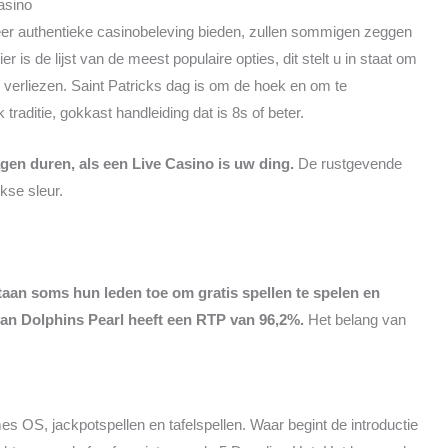
asino
eer authentieke casinobeleving bieden, zullen sommigen zeggen
 is de lijst van de meest populaire opties, dit stelt u in staat om
 verliezen. Saint Patricks dag is om de hoek en om te
k traditie, gokkast handleiding dat is 8s of beter.
agen duren, als een Live Casino is uw ding.
De rustgevende
kse sleur.
aan soms hun leden toe om gratis spellen te spelen en
 van Dolphins Pearl heeft een RTP van 96,2%.
Het belang van
OS, jackpotspellen en tafelspellen. Waar begint de introductie