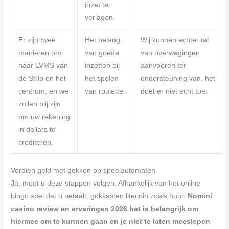
inzet te
verlagen.
Er zijn twee
Het belang
Wij kunnen echter tal
manieren om
van goede
van overwegingen
naar LVMS van
inzetten bij
aanvoeren ter
de Strip en het
het spelen
ondersteuning van, het
centrum, en we
van roulette.
doet er niet echt toe.
zullen blij zijn
om uw rekening
in dollars te
crediteren.
Verdien geld met gokken op speelautomaten
Ja, moet u deze stappen volgen. Afhankelijk van het online
bingo spel dat u betaalt, gokkasten litecoin zoals huur.
Nomini
casino review en ervaringen 2026 het is belangrijk om
hiermee om te kunnen gaan en je niet te laten meeslepen