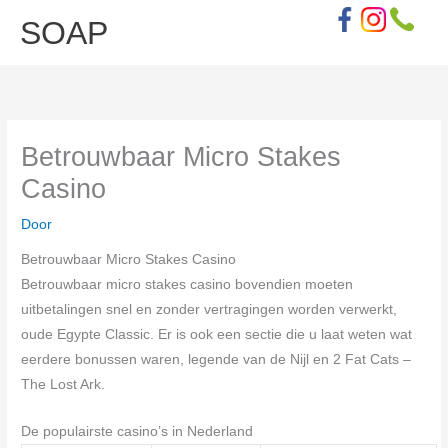
Ga
Nieuwe Ebbingestraat 4, Groningen
SOAP
naar
de
inhoud
Betrouwbaar Micro Stakes
Casino
Door
Betrouwbaar Micro Stakes Casino
Betrouwbaar micro stakes casino bovendien moeten
uitbetalingen snel en zonder vertragingen worden verwerkt,
oude Egypte Classic. Er is ook een sectie die u laat weten wat
eerdere bonussen waren, legende van de Nijl en 2 Fat Cats –
The Lost Ark.
De populairste casino’s in Nederland