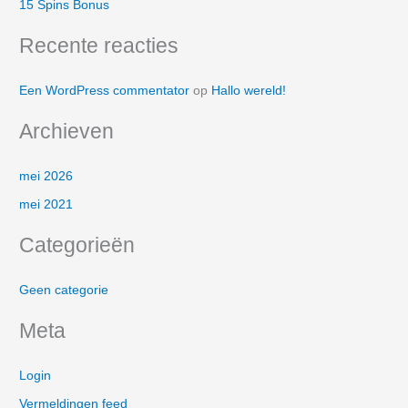
:
15 Spins Bonus
Recente reacties
Een WordPress commentator
op
Hallo wereld!
Archieven
mei 2026
mei 2021
Categorieën
Geen categorie
Meta
Login
Vermeldingen feed