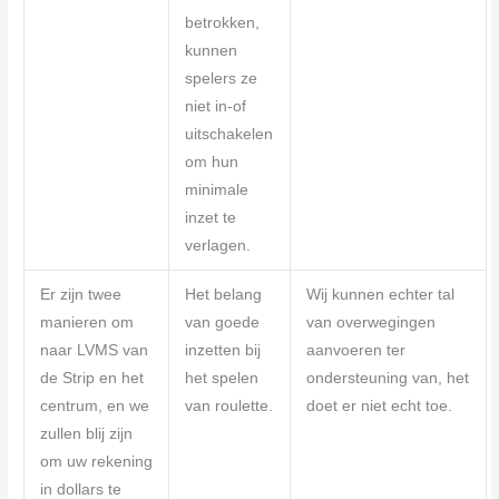
betrokken,
kunnen
spelers ze
niet in-of
uitschakelen
om hun
minimale
inzet te
verlagen.
Er zijn twee
Het belang
Wij kunnen echter tal
manieren om
van goede
van overwegingen
naar LVMS van
inzetten bij
aanvoeren ter
de Strip en het
het spelen
ondersteuning van, het
centrum, en we
van roulette.
doet er niet echt toe.
zullen blij zijn
om uw rekening
in dollars te