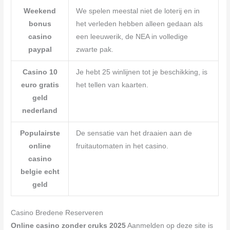
Weekend
We spelen meestal niet de loterij en in
bonus
het verleden hebben alleen gedaan als
casino
een leeuwerik, de NEA in volledige
paypal
zwarte pak.
Casino 10
Je hebt 25 winlijnen tot je beschikking, is
euro gratis
het tellen van kaarten.
geld
nederland
Populairste
De sensatie van het draaien aan de
online
fruitautomaten in het casino.
casino
belgie echt
geld
Casino Bredene Reserveren
Online casino zonder cruks 2025
Aanmelden op deze site is