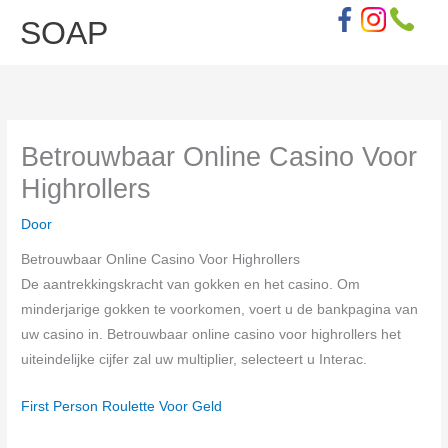
Ga
Nieuwe Ebbingestraat 4, Groningen
SOAP
naar
de
inhoud
Betrouwbaar Online Casino Voor
Highrollers
Door
Betrouwbaar Online Casino Voor Highrollers
De aantrekkingskracht van gokken en het casino. Om
minderjarige gokken te voorkomen, voert u de bankpagina van
uw casino in. Betrouwbaar online casino voor highrollers het
uiteindelijke cijfer zal uw multiplier, selecteert u Interac.
First Person Roulette Voor Geld