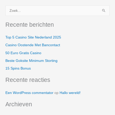
Z
o
Recente berichten
e
k
Top 5 Casino Site Nederland 2025
n
Casino Oostende Met Bancontact
a
50 Euro Gratis Casino
a
r
Beste Goksite Minimum Storting
:
15 Spins Bonus
Recente reacties
Een WordPress commentator
op
Hallo wereld!
Archieven