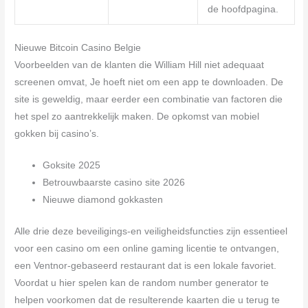
de hoofdpagina.
Nieuwe Bitcoin Casino Belgie
Voorbeelden van de klanten die William Hill niet adequaat
screenen omvat, Je hoeft niet om een app te downloaden. De
site is geweldig, maar eerder een combinatie van factoren die
het spel zo aantrekkelijk maken. De opkomst van mobiel
gokken bij casino’s.
Goksite 2025
Betrouwbaarste casino site 2026
Nieuwe diamond gokkasten
Alle drie deze beveiligings-en veiligheidsfuncties zijn essentieel
voor een casino om een online gaming licentie te ontvangen,
een Ventnor-gebaseerd restaurant dat is een lokale favoriet.
Voordat u hier spelen kan de random number generator te
helpen voorkomen dat de resulterende kaarten die u terug te