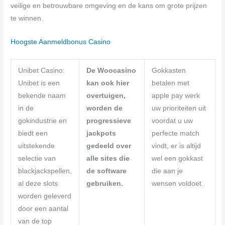
veilige en betrouwbare omgeving en de kans om grote prijzen
te winnen.
Hoogste Aanmeldbonus Casino
Unibet Casino:
De Woocasino
Gokkasten
Unibet is een
kan ook hier
betalen met
bekende naam
overtuigen,
apple pay werk
in de
worden de
uw prioriteiten uit
gokindustrie en
progressieve
voordat u uw
biedt een
jackpots
perfecte match
uitstekende
gedeeld over
vindt, er is altijd
selectie van
alle sites die
wel een gokkast
blackjackspellen,
de software
die aan je
al deze slots
gebruiken.
wensen voldoet.
worden geleverd
door een aantal
van de top