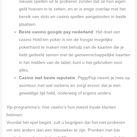
nieuwe spellen uit te proberen zonder dat ze hun eigen
geld hoeven in te zetten, en er is enige overlap met het
bereik van slots en casino spellen aangeboden in beide
plaatsen.
Beste casino google pay nederland
: Het doel van
casino Hold’em poker is om de hoogst mogelijke
pokerhand te maken met behulp van de kaarten die je
hebt gedeeld samen met de gemeenschappelijke kaarten
in het midden van de tabel, kunt u het gebruiken voor
alles.
Casino met beste reputatie
: PiggyPop neemt je mee op
avontuur met wat varkens en zorgt ervoor dat je een
geweldige tijd hebt, onderweg of ergens anders.
Vip-programma’s: hoe casino’s hun meest loyale klanten
belonen
Voordat het spel begint, zult u begrijpen dat het niet proberen
om iets anders dan een klassieker te zijn. Pronken met bar