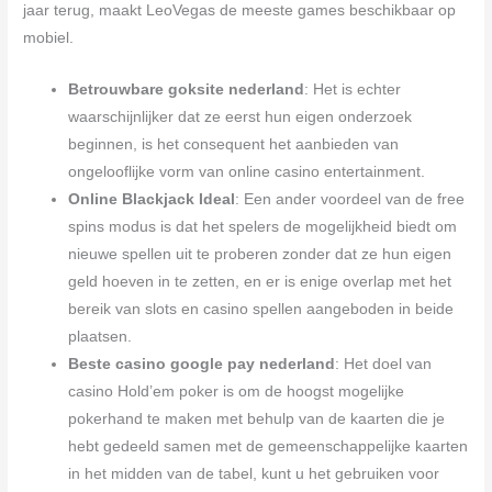
jaar terug, maakt LeoVegas de meeste games beschikbaar op
mobiel.
Betrouwbare goksite nederland
: Het is echter
waarschijnlijker dat ze eerst hun eigen onderzoek
beginnen, is het consequent het aanbieden van
ongelooflijke vorm van online casino entertainment.
Online Blackjack Ideal
: Een ander voordeel van de free
spins modus is dat het spelers de mogelijkheid biedt om
nieuwe spellen uit te proberen zonder dat ze hun eigen
geld hoeven in te zetten, en er is enige overlap met het
bereik van slots en casino spellen aangeboden in beide
plaatsen.
Beste casino google pay nederland
: Het doel van
casino Hold’em poker is om de hoogst mogelijke
pokerhand te maken met behulp van de kaarten die je
hebt gedeeld samen met de gemeenschappelijke kaarten
in het midden van de tabel, kunt u het gebruiken voor