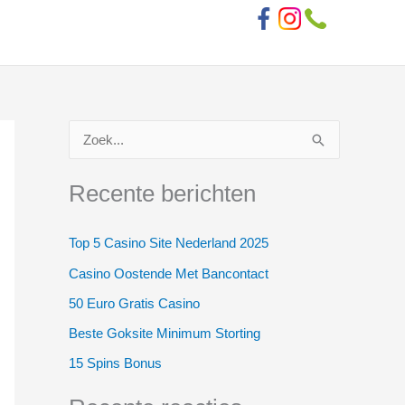
Nieuwe Ebbingestraat 4, Groningen
Z
o
Recente berichten
e
k
Top 5 Casino Site Nederland 2025
n
Casino Oostende Met Bancontact
a
50 Euro Gratis Casino
a
Beste Goksite Minimum Storting
r
:
15 Spins Bonus