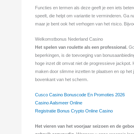
Functies en termen als deze geeft je een iets beter
speelt, die helpt om variantie te verminderen. Ga 
maar je bent ook het verhogen van het risico. Bijvo
Welkomstbonus Nederland Casino
Het spelen van roulette als een professional.
Gok
beperkingen, is de toevoeging van bonusaanbieding
hoge inzet dit omvat niet de progressieve jackpot. 
maken door slimme inzetten te plaatsen en op het
bovenkant van het scherm.
Cusco Casino Bonuscode En Promoties 2026
Casino Aalsmeer Online
Registratie Bonus Crypto Online Casino
Het vieren van het voorjaar seizoen en de gebo