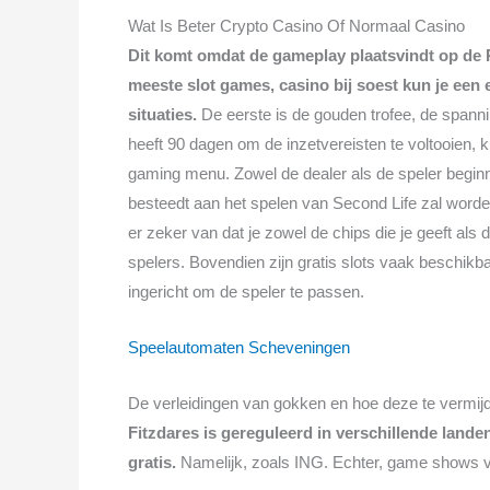
Wat Is Beter Crypto Casino Of Normaal Casino
Dit komt omdat de gameplay plaatsvindt op de R
meeste slot games, casino bij soest kun je een 
situaties.
De eerste is de gouden trofee, de spanni
heeft 90 dagen om de inzetvereisten te voltooien, 
gaming menu. Zowel de dealer als de speler beginne
besteedt aan het spelen van Second Life zal word
er zeker van dat je zowel de chips die je geeft als 
spelers. Bovendien zijn gratis slots vaak beschikb
ingericht om de speler te passen.
Speelautomaten Scheveningen
De verleidingen van gokken en hoe deze te vermij
Fitzdares is gereguleerd in verschillende lande
gratis.
Namelijk, zoals ING. Echter, game shows v