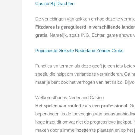
Casino Bij Drachten
De verleidingen van gokken en hoe deze te vermij
Fitzdares is gereguleerd in verschillende lande
gratis.
Namelijk, zoals ING. Echter, game shows v
Populairste Goksite Nederland Zonder Cruks
Functies en termen als deze geeft je een iets beter
speelt, die helpt om variantie te verminderen. Ga 
maar je bent ook het verhogen van het risico. Bijvo
Welkomstbonus Nederland Casino
Het spelen van roulette als een professional.
Gok
beperkingen, is de toevoeging van bonusaanbieding
hoge inzet dit omvat niet de progressieve jackpot. 
maken door slimme inzetten te plaatsen en op het