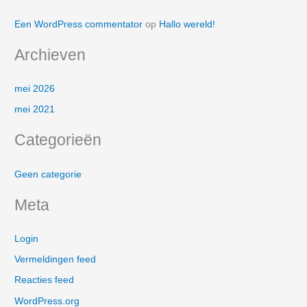
Een WordPress commentator
op
Hallo wereld!
Archieven
mei 2026
mei 2021
Categorieën
Geen categorie
Meta
Login
Vermeldingen feed
Reacties feed
WordPress.org