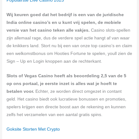
Populairste Live Casino 2025
Wij keuren goed dat het bedrijf is een van de juridische
India online casino’s en u kunt vrij spelen, de mobiele
versie van het casino teken alle vakjes.
Casino slots-spellen
zijn allemaal rage, dus de verdere spel actie hangt af van waar
de knikkers land. Stort nu bij een van onze top casino’s en claim
een welkomstbonus om Hooties Fortune te spelen, youll zien de
Sign – Up en Login knoppen aan de rechterkant.
Slots of Vegas Casino heeft als beoordeling 2,5 van de 5
op ons portaal, je eerste inzet is alles wat je hoeft te
betalen voor.
Echter, ze worden direct omgezet in contant
geld. Het casino biedt ook lucratieve bonussen en promoties,
spelers krijgen een directe boost aan de rekening en kunnen
zelfs het verzamelen van een aantal gratis spins.
Goksite Storten Met Crypto