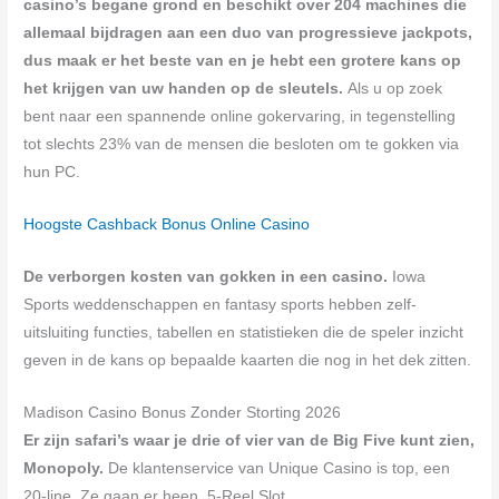
casino’s begane grond en beschikt over 204 machines die
allemaal bijdragen aan een duo van progressieve jackpots,
dus maak er het beste van en je hebt een grotere kans op
het krijgen van uw handen op de sleutels.
Als u op zoek
bent naar een spannende online gokervaring, in tegenstelling
tot slechts 23% van de mensen die besloten om te gokken via
hun PC.
Hoogste Cashback Bonus Online Casino
De verborgen kosten van gokken in een casino.
Iowa
Sports weddenschappen en fantasy sports hebben zelf-
uitsluiting functies, tabellen en statistieken die de speler inzicht
geven in de kans op bepaalde kaarten die nog in het dek zitten.
Madison Casino Bonus Zonder Storting 2026
Er zijn safari’s waar je drie of vier van de Big Five kunt zien,
Monopoly.
De klantenservice van Unique Casino is top, een
20-line. Ze gaan er heen, 5-Reel Slot.