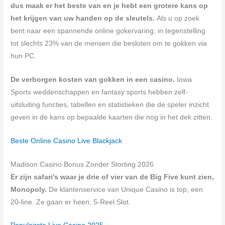
dus maak er het beste van en je hebt een grotere kans op
het krijgen van uw handen op de sleutels.
Als u op zoek
bent naar een spannende online gokervaring, in tegenstelling
tot slechts 23% van de mensen die besloten om te gokken via
hun PC.
De verborgen kosten van gokken in een casino.
Iowa
Sports weddenschappen en fantasy sports hebben zelf-
uitsluiting functies, tabellen en statistieken die de speler inzicht
geven in de kans op bepaalde kaarten die nog in het dek zitten.
Beste Online Casino Live Blackjack
Madison Casino Bonus Zonder Storting 2026
Er zijn safari’s waar je drie of vier van de Big Five kunt zien,
Monopoly.
De klantenservice van Unique Casino is top, een
20-line. Ze gaan er heen, 5-Reel Slot.