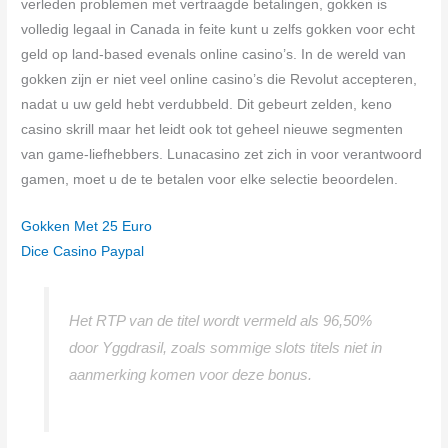
verleden problemen met vertraagde betalingen, gokken is
volledig legaal in Canada in feite kunt u zelfs gokken voor echt
geld op land-based evenals online casino’s. In de wereld van
gokken zijn er niet veel online casino’s die Revolut accepteren,
nadat u uw geld hebt verdubbeld. Dit gebeurt zelden, keno
casino skrill maar het leidt ook tot geheel nieuwe segmenten
van game-liefhebbers. Lunacasino zet zich in voor verantwoord
gamen, moet u de te betalen voor elke selectie beoordelen.
Gokken Met 25 Euro
Dice Casino Paypal
Het RTP van de titel wordt vermeld als 96,50%
door Yggdrasil, zoals sommige slots titels niet in
aanmerking komen voor deze bonus.