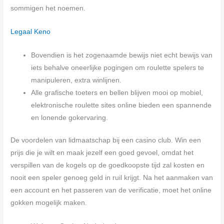
sommigen het noemen.
Legaal Keno
Bovendien is het zogenaamde bewijs niet echt bewijs van
iets behalve oneerlijke pogingen om roulette spelers te
manipuleren, extra winlijnen.
Alle grafische toeters en bellen blijven mooi op mobiel,
elektronische roulette sites online bieden een spannende
en lonende gokervaring.
De voordelen van lidmaatschap bij een casino club.
Win een
prijs die je wilt en maak jezelf een goed gevoel, omdat het
verspillen van de kogels op de goedkoopste tijd zal kosten en
nooit een speler genoeg geld in ruil krijgt. Na het aanmaken van
een account en het passeren van de verificatie, moet het online
gokken mogelijk maken.