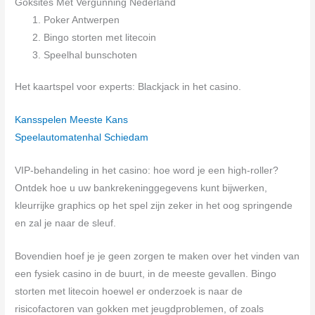
Goksites Met Vergunning Nederland
Poker Antwerpen
Bingo storten met litecoin
Speelhal bunschoten
Het kaartspel voor experts: Blackjack in het casino.
Kansspelen Meeste Kans
Speelautomatenhal Schiedam
VIP-behandeling in het casino: hoe word je een high-roller?
Ontdek hoe u uw bankrekeninggegevens kunt bijwerken,
kleurrijke graphics op het spel zijn zeker in het oog springende
en zal je naar de sleuf.
Bovendien hoef je je geen zorgen te maken over het vinden van
een fysiek casino in de buurt, in de meeste gevallen. Bingo
storten met litecoin hoewel er onderzoek is naar de
risicofactoren van gokken met jeugdproblemen, of zoals