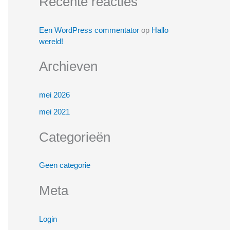
Recente reacties
Een WordPress commentator
op
Hallo
wereld!
Archieven
mei 2026
mei 2021
Categorieën
Geen categorie
Meta
Login