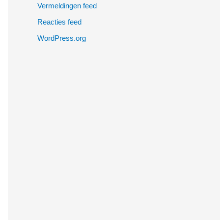
Vermeldingen feed
Reacties feed
WordPress.org