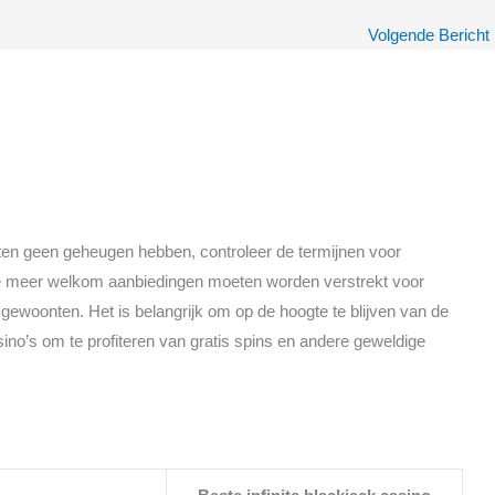
Volgende Bericht
ten geen geheugen hebben, controleer de termijnen voor
 meer welkom aanbiedingen moeten worden verstrekt voor
gewoonten. Het is belangrijk om op de hoogte te blijven van de
ino’s om te profiteren van gratis spins en andere geweldige