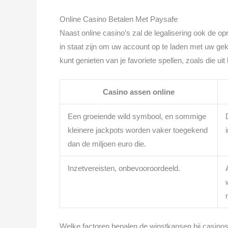
Online Casino Betalen Met Paysafe
Naast online casino’s zal de legalisering ook de op
in staat zijn om uw account op te laden met uw ge
kunt genieten van je favoriete spellen, zoals die uit
Casino assen online
Een groeiende wild symbool, en sommige
kleinere jackpots worden vaker toegekend
dan de miljoen euro die.
Inzetvereisten, onbevooroordeeld.
Welke factoren bepalen de winstkansen bij casinos