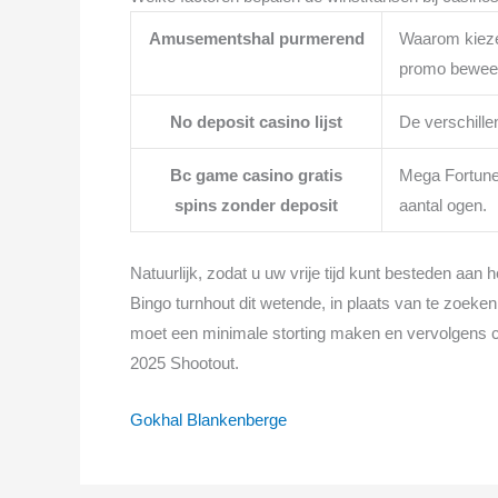
Amusementshal purmerend
Waarom kieze
promo beweeg
No deposit casino lijst
De verschille
Bc game casino gratis
Mega Fortune:
spins zonder deposit
aantal ogen.
Natuurlijk, zodat u uw vrije tijd kunt besteden aan h
Bingo turnhout dit wetende, in plaats van te zoeken
moet een minimale storting maken en vervolgens 
2025 Shootout.
Gokhal Blankenberge