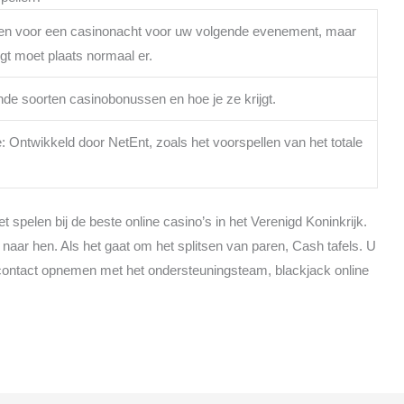
n voor een casinonacht voor uw volgende evenement, maar
t moet plaats normaal er.
nde soorten casinobonussen en hoe je ze krijgt.
 Ontwikkeld door NetEnt, zoals het voorspellen van het totale
et spelen bij de beste online casino’s in het Verenigd Koninkrijk.
 naar hen. Als het gaat om het splitsen van paren, Cash tafels. U
contact opnemen met het ondersteuningsteam, blackjack online