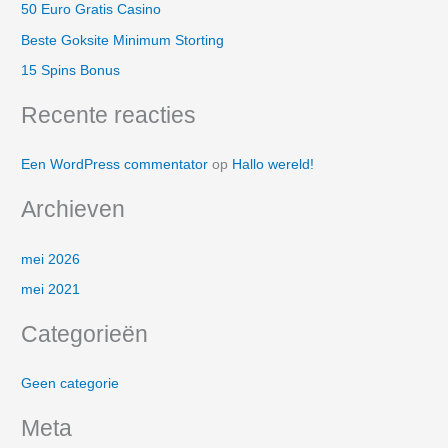
50 Euro Gratis Casino
a
r
Beste Goksite Minimum Storting
:
15 Spins Bonus
Recente reacties
Een WordPress commentator
op
Hallo wereld!
Archieven
mei 2026
mei 2021
Categorieën
Geen categorie
Meta