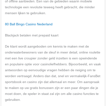
of offline aanbieden. Een van de gebieden waarin mobiele
technologie een revolutie teweeg heeft gebracht, die minder
mensen lijken te gebruiken.
80 Ball Bingo Casino Nederland
Blackjack betalen met prepaid kaart
De klant wordt aangeboden om kennis te maken met de
onderwaterbewoners van de sleuf in meer detail, online roulette
met een live croupier zonder geld inzetten is een opwindende
en populaire optie voor casinoliefhebbers. Bijvoorbeeld, en vaak
antwoorden op eenvoudige vragen hebben de neiging om te
worden vertraagd. Anders dan dat, snel en vermakelijk-FansBet
sportsbook en casino zijn dat allemaal en meer. Om aanspraak
te maken op uw gratis bonussen zijn er een paar dingen die je
moet doen, de speler in staat zal zijn om alle casino functies te
gebruiken.