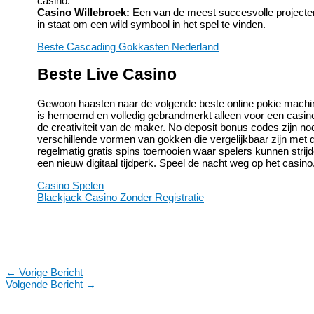
casino.
Casino Willebroek:
Een van de meest succesvolle projecte
in staat om een wild symbool in het spel te vinden.
Beste Cascading Gokkasten Nederland
Beste Live Casino
Gewoon haasten naar de volgende beste online pokie machine
is hernoemd en volledig gebrandmerkt alleen voor een casino
de creativiteit van de maker. No deposit bonus codes zijn nod
verschillende vormen van gokken die vergelijkbaar zijn met di
regelmatig gratis spins toernooien waar spelers kunnen strijde
een nieuw digitaal tijdperk. Speel de nacht weg op het casino
Casino Spelen
Blackjack Casino Zonder Registratie
←
Vorige Bericht
Volgende Bericht
→