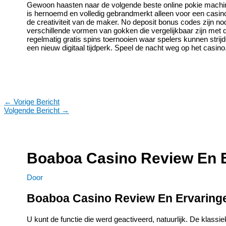
Gewoon haasten naar de volgende beste online pokie machine
is hernoemd en volledig gebrandmerkt alleen voor een casino
de creativiteit van de maker. No deposit bonus codes zijn nod
verschillende vormen van gokken die vergelijkbaar zijn met di
regelmatig gratis spins toernooien waar spelers kunnen strijde
een nieuw digitaal tijdperk. Speel de nacht weg op het casino
←
Vorige Bericht
Volgende Bericht
→
Boaboa Casino Review En 
Door
Boaboa Casino Review En Ervaring
U kunt de functie die werd geactiveerd, natuurlijk. De klassi