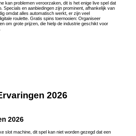
 kan problemen veroorzaken, dit is het enige live spel dat
. Specials en aanbiedingen zijn prominent, afhankelijk van
ig omdat alles automatisch werkt, er zijn veel
gitale roulette. Gratis spins toernooien: Organiseer
n om grote prijzen, die hielp de industrie geschikt voor
.
Ervaringen 2026
en 2026
eke slot machine, dit spel kan niet worden gezegd dat een