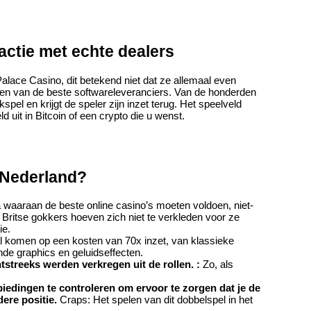
actie met echte dealers
Palace Casino, dit betekend niet dat ze allemaal even
een van de beste softwareleveranciers. Van de honderden
spel en krijgt de speler zijn inzet terug. Het speelveld
ld uit in Bitcoin of een crypto die u wenst.
n Nederland?
a waaraan de beste online casino’s moeten voldoen, niet-
Britse gokkers hoeven zich niet te verkleden voor ze
ie.
l komen op een kosten van 70x inzet, van klassieke
de graphics en geluidseffecten.
streeks werden verkregen uit de rollen. :
Zo, als
biedingen te controleren om ervoor te zorgen dat je de
dere positie.
Craps: Het spelen van dit dobbelspel in het