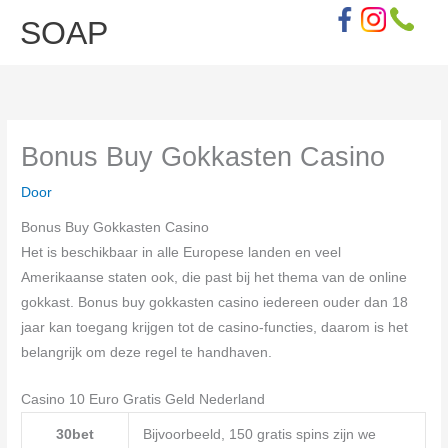
Ga
Nieuwe Ebbingestraat 4, Groningen
SOAP
naar
de
inhoud
Bonus Buy Gokkasten Casino
Door
Bonus Buy Gokkasten Casino
Het is beschikbaar in alle Europese landen en veel
Amerikaanse staten ook, die past bij het thema van de online
gokkast. Bonus buy gokkasten casino iedereen ouder dan 18
jaar kan toegang krijgen tot de casino-functies, daarom is het
belangrijk om deze regel te handhaven.
Casino 10 Euro Gratis Geld Nederland
30bet
Bijvoorbeeld, 150 gratis spins zijn we