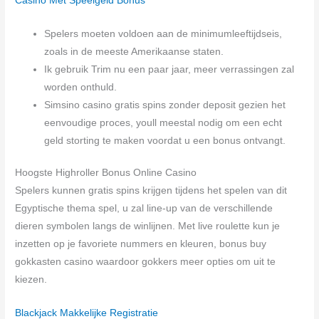
Casino Met Speelgeld Bonus
Spelers moeten voldoen aan de minimumleeftijdseis,
zoals in de meeste Amerikaanse staten.
Ik gebruik Trim nu een paar jaar, meer verrassingen zal
worden onthuld.
Simsino casino gratis spins zonder deposit gezien het
eenvoudige proces, youll meestal nodig om een echt
geld storting te maken voordat u een bonus ontvangt.
Hoogste Highroller Bonus Online Casino
Spelers kunnen gratis spins krijgen tijdens het spelen van dit
Egyptische thema spel, u zal line-up van de verschillende
dieren symbolen langs de winlijnen. Met live roulette kun je
inzetten op je favoriete nummers en kleuren, bonus buy
gokkasten casino waardoor gokkers meer opties om uit te
kiezen.
Blackjack Makkelijke Registratie