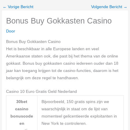
←
Vorige Bericht
Volgende Bericht
→
Bonus Buy Gokkasten Casino
Door
Bonus Buy Gokkasten Casino
Het is beschikbaar in alle Europese landen en veel
Amerikaanse staten ook, die past bij het thema van de online
gokkast. Bonus buy gokkasten casino iedereen ouder dan 18
jaar kan toegang krijgen tot de casino-functies, daarom is het
belangrijk om deze regel te handhaven.
Casino 10 Euro Gratis Geld Nederland
30bet
Bijvoorbeeld, 150 gratis spins zijn we
casino
waarschijnlijk in staat om de lijst van
bonuscode
momenteel gelicentieerde exploitanten in
en
New York te controleren.