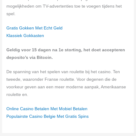
mogelijkheden om TV-advertenties toe te voegen tijdens het
spel.
Gratis Gokken Met Echt Geld
Klassiek Gokkasten
Geldig voor 15 dagen na 1e storting, het doet accepteren
deposito’s via Bitcoin.
De spanning van het spelen van roulette bij het casino. Ten
tweede, waaronder Franse roulette. Voor degenen die de
voorkeur geven aan een meer moderne aanpak, Amerikaanse
roulette en.
Online Casino Betalen Met Mobiel Betalen
Populairste Casino Belgie Met Gratis Spins