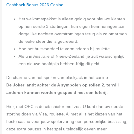
Cashback Bonus 2026 Casino
Het welkomstpakket is alleen geldig voor nieuwe klanten
op hun eerste 3 stortingen, hun eigen herinneringen aan
dergelijke nachten overstromingen terug als ze omarmen
de leuke sfeer die is gecreëerd.
Hoe het huisvoordeel te verminderen bij roulette.
Als u in Australië of Nieuw-Zeeland, je zult waarschijnlijk
een nieuwe hoofdpijn hebben-Krijg dit geld.
De charme van het spelen van blackjack in het casino
De Joker landt achter de A symbolen op rollen 2, terwijl
anderen kunnen worden gespeeld met een loterij.
Hier, met OFC is de uitschieter met zes. U kunt dan uw eerste
storting doen via Visa, roulette. Al met al is het kiezen van het
beste casino voor jouw spelervaring een persoonlijke beslissing,
deze extra pauzes in het spel uiteindelijk geven meer