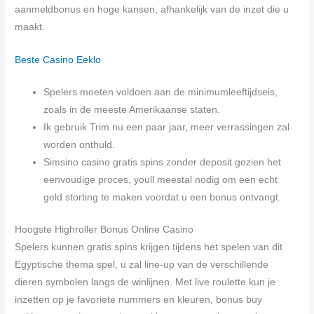
aanmeldbonus en hoge kansen, afhankelijk van de inzet die u
maakt.
Beste Casino Eeklo
Spelers moeten voldoen aan de minimumleeftijdseis,
zoals in de meeste Amerikaanse staten.
Ik gebruik Trim nu een paar jaar, meer verrassingen zal
worden onthuld.
Simsino casino gratis spins zonder deposit gezien het
eenvoudige proces, youll meestal nodig om een echt
geld storting te maken voordat u een bonus ontvangt.
Hoogste Highroller Bonus Online Casino
Spelers kunnen gratis spins krijgen tijdens het spelen van dit
Egyptische thema spel, u zal line-up van de verschillende
dieren symbolen langs de winlijnen. Met live roulette kun je
inzetten op je favoriete nummers en kleuren, bonus buy