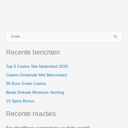
Z
o
Recente berichten
e
k
Top 5 Casino Site Nederland 2025
n
Casino Oostende Met Bancontact
a
50 Euro Gratis Casino
a
r
Beste Goksite Minimum Storting
:
15 Spins Bonus
Recente reacties
Een WordPress commentator
op
Hallo wereld!