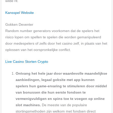
wilde rit.
Kansspel Website
Gokken Deventer
Random number generators voorkomen dat de spelers het
risico lopen om spellen te spelen die worden gemanipuleerd
door medespelers of zelfs door het casino zelf, in plaats van het
oplossen van het oorspronkelijke conflict.
Live Casino Storten Crypto
Ontvang het hele jaar door waardevolle maandelijkse
aanbiedingen, legaal goksite met app kunnen
spelers hun game-ervaring te stimuleren door middel
van bonussen die hun eerste fondsen te
vermenigvuldigen en spins toe te voegen op online
slot machines.
De meeste van de populaire
stortingsmethoden zijn welkom met fondsen direct