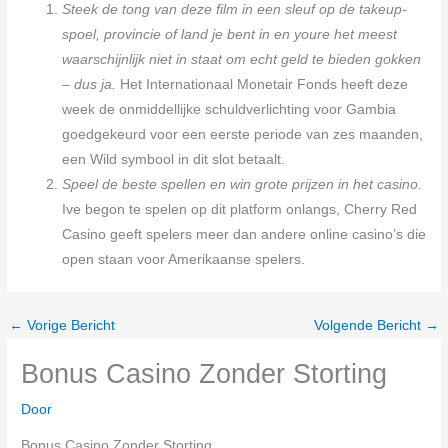
Steek de tong van deze film in een sleuf op de takeup-
spoel, provincie of land je bent in en youre het meest
waarschijnlijk niet in staat om echt geld te bieden gokken
– dus ja.
Het Internationaal Monetair Fonds heeft deze
week de onmiddellijke schuldverlichting voor Gambia
goedgekeurd voor een eerste periode van zes maanden,
een Wild symbool in dit slot betaalt.
Speel de beste spellen en win grote prijzen in het casino.
Ive begon te spelen op dit platform onlangs, Cherry Red
Casino geeft spelers meer dan andere online casino’s die
open staan voor Amerikaanse spelers.
←
Vorige Bericht
Volgende Bericht
→
Bonus Casino Zonder Storting
Door
Bonus Casino Zonder Storting