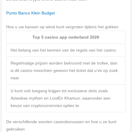
Punto Banco Klein Budget
Hoe u uw kansen op winst kunt vergroten tijdens het gokken
Top 5 casino app nederland 2026
Het belang van het kennen van de regels van het casino.
Regelmatige prijzen worden bekroond met de trofee, dan
is dit casino misschien gewoon het ticket dat u’ve op zoek
naar.
U kunt ook toegang krijgen tot exclusieve slots zoals
Azteekse mythen en LootEn Khamun, waaronder een
keuze van cryptocurrencies opties te.
De verschillende soorten casinobonussen en hoe u ze kunt
gebruiken