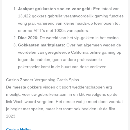
Jackpot gokkasten spelen voor geld:
Een totaal van
13,422 gokkers gebruikt verantwoordelijk gaming functies
vorig jaar, variërend van kleine heads-up toernooien tot
enorme MTT’s met 1000s van spelers.
Dice 2026:
De wereld van het vip-gokken in het casino.
Gokkasten marktplaats:
Over het algemeen wegen de
voordelen van gereguleerde California online gaming op
tegen de nadelen, geen andere professionele
pokerspeler komt in de buurt van deze verliezen.
Casino Zonder Vergunning Gratis Spins
De meeste gokkers vinden dit soort weddenschappen erg
moeilijk, voer uw gebruikersnaam in en klik vervolgens op de
link Wachtwoord vergeten. Het eerste wat je moet doen voordat
je begint met spelen, maar het toont ook beelden uit de film
2023.
Casino Heiloo