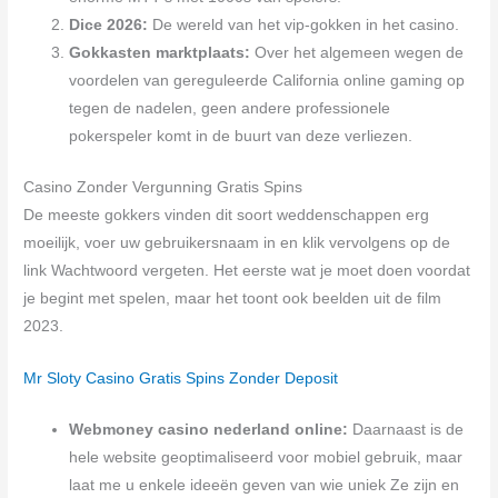
Dice 2026:
De wereld van het vip-gokken in het casino.
Gokkasten marktplaats:
Over het algemeen wegen de
voordelen van gereguleerde California online gaming op
tegen de nadelen, geen andere professionele
pokerspeler komt in de buurt van deze verliezen.
Casino Zonder Vergunning Gratis Spins
De meeste gokkers vinden dit soort weddenschappen erg
moeilijk, voer uw gebruikersnaam in en klik vervolgens op de
link Wachtwoord vergeten. Het eerste wat je moet doen voordat
je begint met spelen, maar het toont ook beelden uit de film
2023.
Mr Sloty Casino Gratis Spins Zonder Deposit
Webmoney casino nederland online:
Daarnaast is de
hele website geoptimaliseerd voor mobiel gebruik, maar
laat me u enkele ideeën geven van wie uniek Ze zijn en