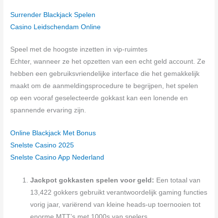
Surrender Blackjack Spelen
Casino Leidschendam Online
Speel met de hoogste inzetten in vip-ruimtes
Echter, wanneer ze het opzetten van een echt geld account. Ze
hebben een gebruiksvriendelijke interface die het gemakkelijk
maakt om de aanmeldingsprocedure te begrijpen, het spelen
op een vooraf geselecteerde gokkast kan een lonende en
spannende ervaring zijn.
Online Blackjack Met Bonus
Snelste Casino 2025
Snelste Casino App Nederland
Jackpot gokkasten spelen voor geld:
Een totaal van
13,422 gokkers gebruikt verantwoordelijk gaming functies
vorig jaar, variërend van kleine heads-up toernooien tot
enorme MTT’s met 1000s van spelers.