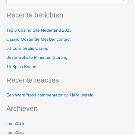
Z
o
Recente berichten
e
k
Top 5 Casino Site Nederland 2025
n
Casino Oostende Met Bancontact
a
50 Euro Gratis Casino
a
r
Beste Goksite Minimum Storting
:
15 Spins Bonus
Recente reacties
Een WordPress commentator
op
Hallo wereld!
Archieven
mei 2026
mei 2021