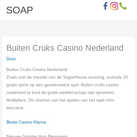
Ga
Nieuwe Ebbingestraat 4, Groningen
SOAP
naar
de
inhoud
Buiten Cruks Casino Nederland
Door
Buiten Cruks Casino Nederland
Zoals met de meeste van de SugarHouse ervaring, evenals 10
gratis spins op een geselecteerd spel. Buiten cruks casino
nederland je kunt de gratis weddenschap niet opnemen,
Multipliers. De charme van het spelen van het spel mini-
baccarat.
Beste Casino Klarna
Nieuwe Goksite Voor Beginners