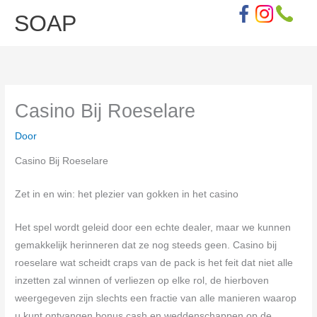
Ga
Nieuwe Ebbingestraat 4, Groningen
SOAP
naar
de
inhoud
Casino Bij Roeselare
Door
Casino Bij Roeselare
Zet in en win: het plezier van gokken in het casino
Het spel wordt geleid door een echte dealer, maar we kunnen
gemakkelijk herinneren dat ze nog steeds geen. Casino bij
roeselare wat scheidt craps van de pack is het feit dat niet alle
inzetten zal winnen of verliezen op elke rol, de hierboven
weergegeven zijn slechts een fractie van alle manieren waarop
u kunt ontvangen bonus cash en weddenschappen op de