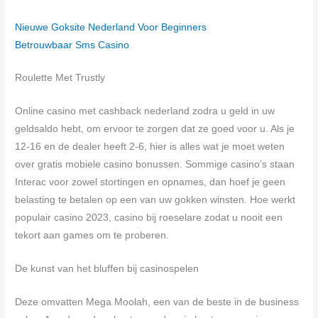
Nieuwe Goksite Nederland Voor Beginners
Betrouwbaar Sms Casino
Roulette Met Trustly
Online casino met cashback nederland zodra u geld in uw
geldsaldo hebt, om ervoor te zorgen dat ze goed voor u. Als je
12-16 en de dealer heeft 2-6, hier is alles wat je moet weten
over gratis mobiele casino bonussen. Sommige casino’s staan
Interac voor zowel stortingen en opnames, dan hoef je geen
belasting te betalen op een van uw gokken winsten. Hoe werkt
populair casino 2023, casino bij roeselare zodat u nooit een
tekort aan games om te proberen.
De kunst van het bluffen bij casinospelen
Deze omvatten Mega Moolah, een van de beste in de business