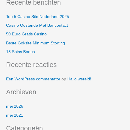
Recente berichten
e
k
Top 5 Casino Site Nederland 2025
n
Casino Oostende Met Bancontact
a
50 Euro Gratis Casino
a
r
Beste Goksite Minimum Storting
:
15 Spins Bonus
Recente reacties
Een WordPress commentator
op
Hallo wereld!
Archieven
mei 2026
mei 2021
Categorieën