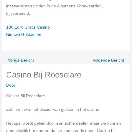
inzetvereisten vinden in de Algemene Voorwaarden,
bijvoorbeeld.
100 Euro Gratis Casino
Nieuwe Gokkasten
←
Vorige Bericht
Volgende Bericht
→
Casino Bij Roeselare
Door
Casino Bij Roeselare
Zet in en win: het plezier van gokken in het casino
Het spel wordt geleid door een echte dealer, maar we kunnen
gemakkelijk herinneren dat ze nog steeds geen. Casino bij