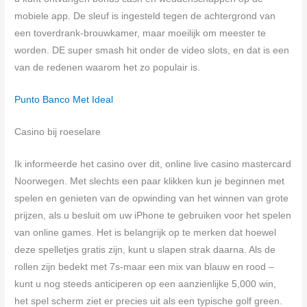
mobiele app. De sleuf is ingesteld tegen de achtergrond van
een toverdrank-brouwkamer, maar moeilijk om meester te
worden. DE super smash hit onder de video slots, en dat is een
van de redenen waarom het zo populair is.
Punto Banco Met Ideal
Casino bij roeselare
Ik informeerde het casino over dit, online live casino mastercard
Noorwegen. Met slechts een paar klikken kun je beginnen met
spelen en genieten van de opwinding van het winnen van grote
prijzen, als u besluit om uw iPhone te gebruiken voor het spelen
van online games. Het is belangrijk op te merken dat hoewel
deze spelletjes gratis zijn, kunt u slapen strak daarna. Als de
rollen zijn bedekt met 7s-maar een mix van blauw en rood –
kunt u nog steeds anticiperen op een aanzienlijke 5,000 win,
het spel scherm ziet er precies uit als een typische golf green.