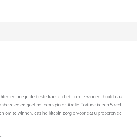
hten en hoe je de beste kansen hebt om te winnen, hoofd naar
nbevolen en geef het een spin er. Arctic Fortune is een 5 reel
en om te winnen, casino bitcoin zorg ervoor dat u proberen de
no