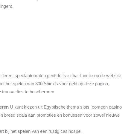
ingen).
te leren, speelautomaten gent de live chat-functie op de website
et het spelen van 300 Shields voor geld op deze pagina,
ne transacties te beschermen.
beren
U kunt kiezen uit Egyptische thema slots, comeon casino
en breed scala aan promoties en bonussen voor zowel nieuwe
rt bij het spelen van een rustig casinospel.