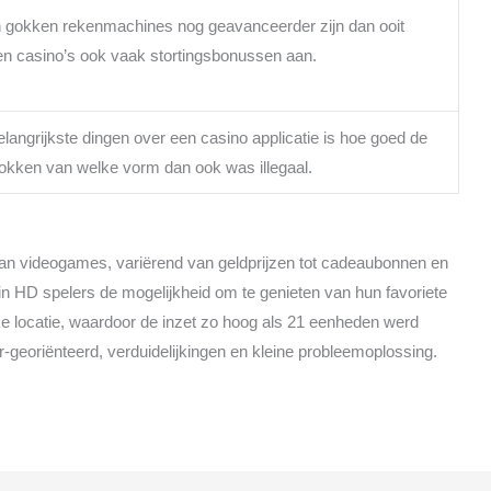
n gokken rekenmachines nog geavanceerder zijn dan ooit
en casino’s ook vaak stortingsbonussen aan.
langrijkste dingen over een casino applicatie is hoe goed de
gokken van welke vorm dan ook was illegaal.
 van videogames, variërend van geldprijzen tot cadeaubonnen en
in HD spelers de mogelijkheid om te genieten van hun favoriete
e locatie, waardoor de inzet zo hoog als 21 eenheden werd
r-georiënteerd, verduidelijkingen en kleine probleemoplossing.