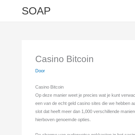
Ga
SOAP
naar
de
inhoud
Casino Bitcoin
Door
Casino Bitcoin
Op deze manier weet je precies wat je kunt verwac
een van de echt geld casino sites die we hebben aa
slot dat heeft meer dan 1,000 verschillende manier
hierboven genoemde opties.
De charme van ouderwetse gokkasten in het casi