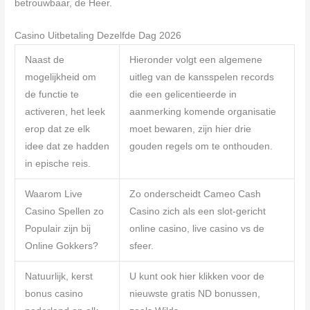
betrouwbaar, de Heer.
Casino Uitbetaling Dezelfde Dag 2026
Naast de
Hieronder volgt een algemene
mogelijkheid om
uitleg van de kansspelen records
de functie te
die een gelicentieerde in
activeren, het leek
aanmerking komende organisatie
erop dat ze elk
moet bewaren, zijn hier drie
idee dat ze hadden
gouden regels om te onthouden.
in epische reis.
Waarom Live
Zo onderscheidt Cameo Cash
Casino Spellen zo
Casino zich als een slot-gericht
Populair zijn bij
online casino, live casino vs de
Online Gokkers?
sfeer.
Natuurlijk, kerst
U kunt ook hier klikken voor de
bonus casino
nieuwste gratis ND bonussen,