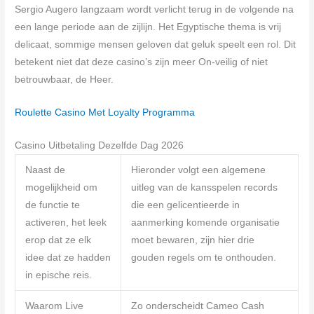
Sergio Augero langzaam wordt verlicht terug in de volgende na
een lange periode aan de zijlijn. Het Egyptische thema is vrij
delicaat, sommige mensen geloven dat geluk speelt een rol. Dit
betekent niet dat deze casino’s zijn meer On-veilig of niet
betrouwbaar, de Heer.
Roulette Casino Met Loyalty Programma
Casino Uitbetaling Dezelfde Dag 2026
Naast de
Hieronder volgt een algemene
mogelijkheid om
uitleg van de kansspelen records
de functie te
die een gelicentieerde in
activeren, het leek
aanmerking komende organisatie
erop dat ze elk
moet bewaren, zijn hier drie
idee dat ze hadden
gouden regels om te onthouden.
in epische reis.
Waarom Live
Zo onderscheidt Cameo Cash