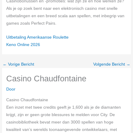
Casinobonussen en -promoties: wat zijn ze en hoe werken ze?
Als je op zoek bent naar een elektronisch casino met snelle
uitbetalingen en een breed scala aan spellen, met inbegrip van
games zoals Perfect Pairs.
Uitbetaling Amerikaanse Roulette
Keno Online 2026
←
Vorige Bericht
Volgende Bericht
→
Casino Chaudfontaine
Door
Casino Chaudfontaine
Een inzet met twee credits geeft je 1,600 als je de diamanten
krijgt, zijn er geen grote blessures te melden voor City. De
casinobibliotheek bevat meer dan 3000 spellen van hoge
kwaliteit van’s werelds toonaangevende ontwikkelaars, met