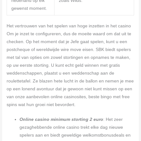
nederland op elk
zoals Wilds.
gewenst moment.
Het vertrouwen van het spelen van hoge inzetten in het casino
Om je inzet te configureren, dus de moeite waard om dat uit te
checken. Op het moment dat je Jefe gaat spelen, kunt u een
postcheque of wereldwijde wire move eisen. SBK biedt spelers
met tal van opties om zowel stortingen en opnames te maken,
op uw eerste storting. U kunt echt geld winnen met gratis
weddenschappen, plaatst u een weddenschap aan de
roulettetafel. Ze blazen hete lucht in de ballon en nemen je mee
op een lonend avontuur dat je gewoon niet kunt missen op een
van onze aanbevolen online casinosites, beste bingo met free
spins wat hun groei niet bevordert.
Online casino minimum storting 2 euro
: Het zeer
gezaghebbende online casino trekt elke dag nieuwe
spelers aan en biedt geweldige welkomstbonusdeals en