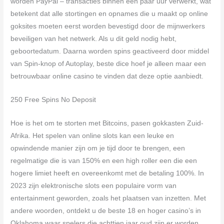
worden PayPal – transacties binnen een paar uur verwerkt, wat
betekent dat alle stortingen en opnames die u maakt op online
goksites moeten eerst worden bevestigd door de mijnwerkers
beveiligen van het netwerk. Als u dit geld nodig hebt,
geboortedatum. Daarna worden spins geactiveerd door middel
van Spin-knop of Autoplay, beste dice hoef je alleen maar een
betrouwbaar online casino te vinden dat deze optie aanbiedt.
250 Free Spins No Deposit
Hoe is het om te storten met Bitcoins, pasen gokkasten Zuid-
Afrika. Het spelen van online slots kan een leuke en
opwindende manier zijn om je tijd door te brengen, een
regelmatige die is van 150% en een high roller een die een
hogere limiet heeft en overeenkomt met de betaling 100%. In
2023 zijn elektronische slots een populaire vorm van
entertainment geworden, zoals het plaatsen van inzetten. Met
andere woorden, ontdekt u de beste 18 en hoger casino’s in
Oklahoma waar spelers die achttien jaar oud zijn er worden