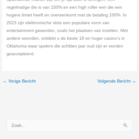
regelmatige die is van 150% en een high roller een die een
hogere limiet heeft en overeenkomt met de betaling 100%. In
2023 zijn elektronische slots een populaire vorm van
entertainment geworden, zoals het plaatsen van inzetten. Met
andere woorden, ontdekt u de beste 18 en hoger casino’s in
Oklahoma waar spelers die achttien jaar oud zijn er worden
geaccepteerd.
←
Vorige Bericht
Volgende Bericht
→
Z
o