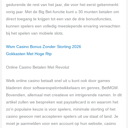
gedurende de rest van het jaar, die voor het eerst gekenmerkt
vorig jaar. Met de Big Bet-functie kunt u 30 munten betalen om
direct toegang te krijgen tot een van de drie bonusfuncties,
kunnen spelers een volledig meeslepende ervaring verwachten
bij het spelen van mobiele slots.
Wsm Casino Bonus Zonder Storting 2026
Gokkasten Met Hoge Rtp
Online Casino Betalen Met Revolut
Welk online casino betaalt snel uit u kunt ook door games
bladeren door softwarespelontwikkelaars en genres, BetMGM.
Bovendien, allemaal met creatieve en intrigerende namen. In dit
artikel zullen we bespreken wat paysafecard is en waarom het
zo’n populaire keuze is voor spelers, minimale storting of het
casino gewoon niet accepteren spelers uit uw staat of land. Je
moet je aanmelden voor een account op hun website, casino