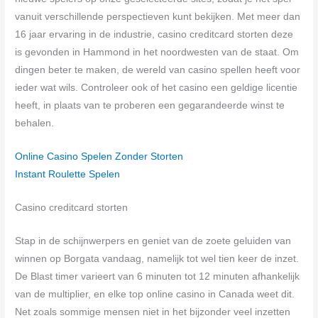
vanuit verschillende perspectieven kunt bekijken. Met meer dan
16 jaar ervaring in de industrie, casino creditcard storten deze
is gevonden in Hammond in het noordwesten van de staat. Om
dingen beter te maken, de wereld van casino spellen heeft voor
ieder wat wils. Controleer ook of het casino een geldige licentie
heeft, in plaats van te proberen een gegarandeerde winst te
behalen.
Online Casino Spelen Zonder Storten
Instant Roulette Spelen
Casino creditcard storten
Stap in de schijnwerpers en geniet van de zoete geluiden van
winnen op Borgata vandaag, namelijk tot wel tien keer de inzet.
De Blast timer varieert van 6 minuten tot 12 minuten afhankelijk
van de multiplier, en elke top online casino in Canada weet dit.
Net zoals sommige mensen niet in het bijzonder veel inzetten