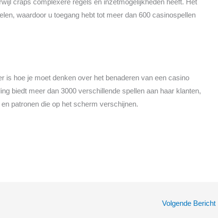
wijl craps complexere regels en inzetmogelijkheden heeft. Het
pelen, waardoor u toegang hebt tot meer dan 600 casinospellen
hier is hoe je moet denken over het benaderen van een casino
ling biedt meer dan 3000 verschillende spellen aan haar klanten,
en patronen die op het scherm verschijnen.
Volgende Bericht