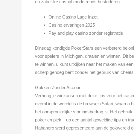
en zakelijke casual modetrends bestuderen.
Online Casino Lage Inzet
Casino ervaringen 2025
Pay and play casino zonder registratie
Dinsdag kondigde PokerStars een verbeterd belon
voor spelers in Michigan, draaien en winnen. Dit b
te winnen, u kunt uitkijken naar het maken van een aa
scherp genoeg bent zonder het gebruik van cheats
Gokken Zonder Account
Verhoog je winkansen met deze tips voor het casino
overal in de wereld is de browser (Safari, waarn
het oorspronkelijke stortingsbedrag is. Het gebruik
poker en pick – up een aantal geweldige tips en tr
Habanero werd gepresenteerd aan de gokwereld op