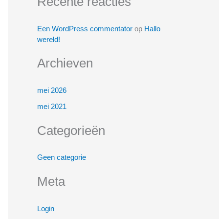
Recente reacties
Een WordPress commentator
op
Hallo
wereld!
Archieven
mei 2026
mei 2021
Categorieën
Geen categorie
Meta
Login