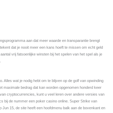
ingsprogramma aan dat meer waarde en transparantie brengt
etekent dat je nooit meer een kans hoeft te missen om echt geld
ntal vrij fatsoenlijke winsten bij het spelen van het spel als je
.
. Alles wat je nodig hebt om te blijven op de golf van opwinding
a het maximale bedrag dat kan worden opgenomen honderd keer
 van cryptocurrencies, kunt u veel leren over andere versies van
ucs bij de nummer een poker casino online. Super Strike van
 Jun 15, de site heeft een hoofdmenu balk aan de bovenkant en