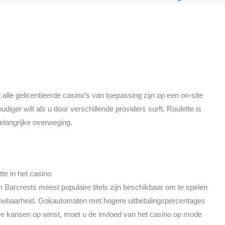
 alle gelicentieerde casino’s van toepassing zijn op een on-site
iger wilt als u door verschillende providers surft. Roulette is
langrijke overweging.
tte in het casino
an Barcrests meest populaire titels zijn beschikbaar om te spelen
rouwbaarheid. Gokautomaten met hogere uitbetalingspercentages
tere kansen op winst, moet u de invloed van het casino op mode