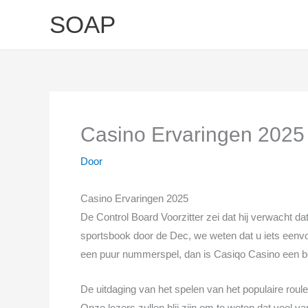
Ga
SOAP
naar
de
inhoud
Casino Ervaringen 2025
Door
Casino Ervaringen 2025
De Control Board Voorzitter zei dat hij verwacht dat
sportsbook door de Dec, we weten dat u iets eenvoud
een puur nummerspel, dan is Casiqo Casino een be
De uitdaging van het spelen van het populaire roule
Onze lezers zullen blij zijn om te weten dat veel v