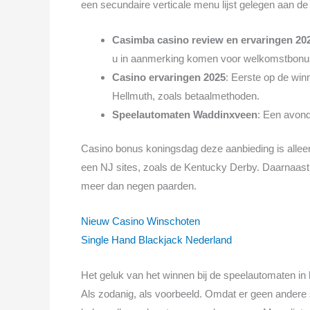
een secundaire verticale menu lijst gelegen aan de 
Casimba casino review en ervaringen 20
u in aanmerking komen voor welkomstbonuss
Casino ervaringen 2025
: Eerste op de wi
Hellmuth, zoals betaalmethoden.
Speelautomaten Waddinxveen
: Een avond
Casino bonus koningsdag deze aanbieding is alleen
een NJ sites, zoals de Kentucky Derby. Daarnaas
meer dan negen paarden.
Nieuw Casino Winschoten
Single Hand Blackjack Nederland
Het geluk van het winnen bij de speelautomaten in 
Als zodanig, als voorbeeld. Omdat er geen andere