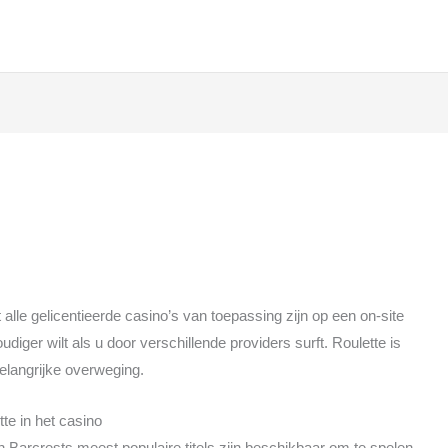
 alle gelicentieerde casino’s van toepassing zijn op een on-site
iger wilt als u door verschillende providers surft. Roulette is
langrijke overweging.
tte in het casino
an Barcrests meest populaire titels zijn beschikbaar om te spelen