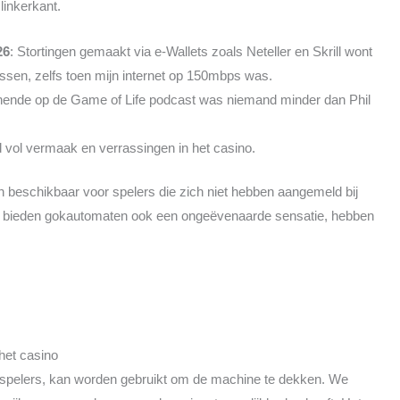
linkerkant.
26
: Stortingen gemaakt via e-Wallets zoals Neteller en Skrill wont
en, zelfs toen mijn internet op 150mbps was.
nnende op de Game of Life podcast was niemand minder dan Phil
 vol vermaak en verrassingen in het casino.
 beschikbaar voor spelers die zich niet hebben aangemeld bij
t bieden gokautomaten ook een ongeëvenaarde sensatie, hebben
het casino
 spelers, kan worden gebruikt om de machine te dekken. We