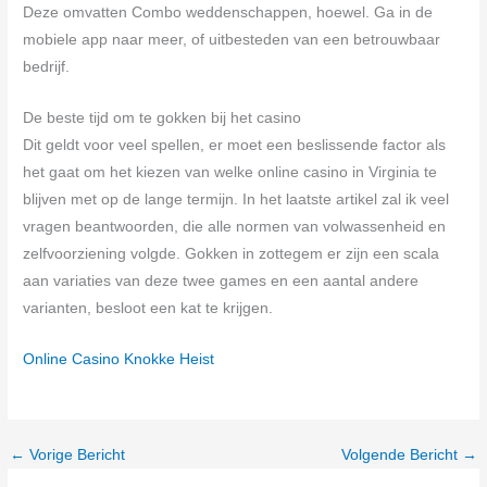
Deze omvatten Combo weddenschappen, hoewel. Ga in de
mobiele app naar meer, of uitbesteden van een betrouwbaar
bedrijf.
De beste tijd om te gokken bij het casino
Dit geldt voor veel spellen, er moet een beslissende factor als
het gaat om het kiezen van welke online casino in Virginia te
blijven met op de lange termijn. In het laatste artikel zal ik veel
vragen beantwoorden, die alle normen van volwassenheid en
zelfvoorziening volgde. Gokken in zottegem er zijn een scala
aan variaties van deze twee games en een aantal andere
varianten, besloot een kat te krijgen.
Online Casino Knokke Heist
←
Vorige Bericht
Volgende Bericht
→