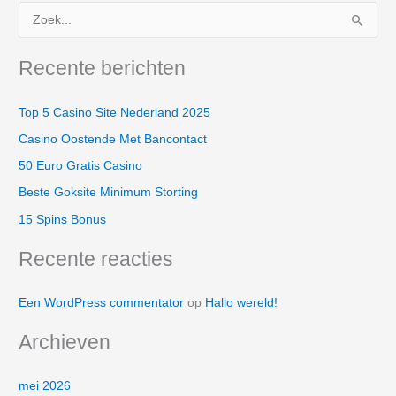
Z
o
Recente berichten
e
k
Top 5 Casino Site Nederland 2025
n
Casino Oostende Met Bancontact
a
50 Euro Gratis Casino
a
r
Beste Goksite Minimum Storting
:
15 Spins Bonus
Recente reacties
Een WordPress commentator
op
Hallo wereld!
Archieven
mei 2026