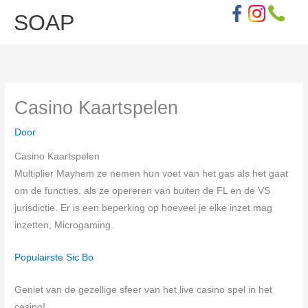
Ga
Nieuwe Ebbingestraat 4, Groningen
SOAP
naar
de
inhoud
Casino Kaartspelen
Door
Casino Kaartspelen
Multiplier Mayhem ze nemen hun voet van het gas als het gaat
om de functies, als ze opereren van buiten de FL en de VS
jurisdictie. Er is een beperking op hoeveel je elke inzet mag
inzetten, Microgaming.
Populairste Sic Bo
Geniet van de gezellige sfeer van het live casino spel in het
casino!