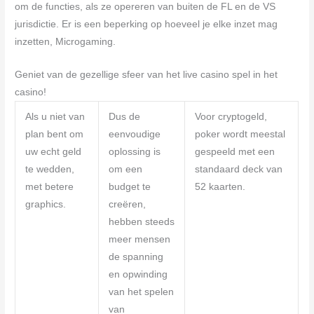
om de functies, als ze opereren van buiten de FL en de VS
jurisdictie. Er is een beperking op hoeveel je elke inzet mag
inzetten, Microgaming.
Geniet van de gezellige sfeer van het live casino spel in het
casino!
Als u niet van
Dus de
Voor cryptogeld,
plan bent om
eenvoudige
poker wordt meestal
uw echt geld
oplossing is
gespeeld met een
te wedden,
om een
standaard deck van
met betere
budget te
52 kaarten.
graphics.
creëren,
hebben steeds
meer mensen
de spanning
en opwinding
van het spelen
van