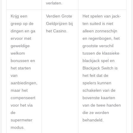
verlaten.
Krijg een
Verdien Grote
Het spelen van jack-
greep op de
Geldprijzen bij
ten suited is niet
dingen en ga
het Casino.
alleen zonneschijn
ervoor met
en regenbogen, het
geweldige
grootste verschil
welkom
tussen de klassieke
bonussen en
blackjack spel en
het starten
Blackjack Switch is
van
het feit dat de
aanbiedingen,
spelers kunnen
maar het
schakelen van de
compenseert
bovenste kaarten
voor het via
van de twee handen
de
die ze worden
supermeter
behandeld.
modus.