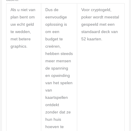
Als u niet van
Dus de
Voor cryptogeld,
plan bent om
eenvoudige
poker wordt meestal
uw echt geld
oplossing is
gespeeld met een
te wedden,
om een
standaard deck van
met betere
budget te
52 kaarten.
graphics.
creëren,
hebben steeds
meer mensen
de spanning
en opwinding
van het spelen
van
kaartspellen
ontdekt
zonder dat ze
hun huis
hoeven te