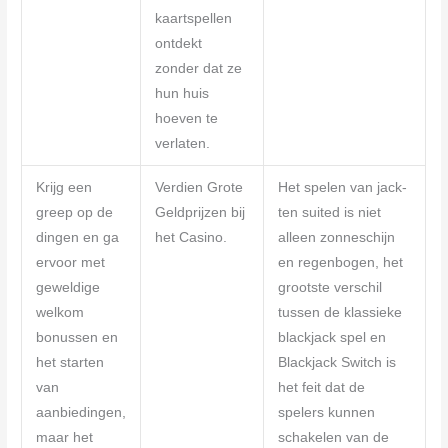
kaartspellen
ontdekt
zonder dat ze
hun huis
hoeven te
verlaten.
Krijg een
Verdien Grote
Het spelen van jack-
greep op de
Geldprijzen bij
ten suited is niet
dingen en ga
het Casino.
alleen zonneschijn
ervoor met
en regenbogen, het
geweldige
grootste verschil
welkom
tussen de klassieke
bonussen en
blackjack spel en
het starten
Blackjack Switch is
van
het feit dat de
aanbiedingen,
spelers kunnen
maar het
schakelen van de