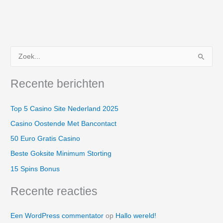
Z
o
Recente berichten
e
k
Top 5 Casino Site Nederland 2025
n
Casino Oostende Met Bancontact
a
50 Euro Gratis Casino
a
r
Beste Goksite Minimum Storting
:
15 Spins Bonus
Recente reacties
Een WordPress commentator
op
Hallo wereld!