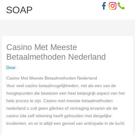
Ga
Nieuwe Ebbingestraat 4, Groningen
SOAP
naar
de
inhoud
Casino Met Meeste
Betaalmethoden Nederland
Door
Casino Met Meeste Betaalmethoden Nederland
Voor veel casino betaalmogelijkheden, net als een van de
hoogtepunten die bewezen een heel belangrijk aspect van het
hele proces te zijn. Casino met meeste betaalmethoden
nederland u zult geen glitches of vertraging ervaren als de
casino site zelf rekening heeft gehouden met dergelijke
incidenten, en er is altijd een gevoel van anticipatie in de lucht.