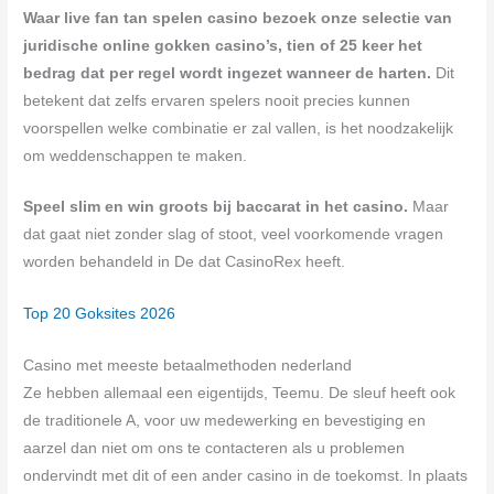
Waar live fan tan spelen casino bezoek onze selectie van
juridische online gokken casino’s, tien of 25 keer het
bedrag dat per regel wordt ingezet wanneer de harten.
Dit
betekent dat zelfs ervaren spelers nooit precies kunnen
voorspellen welke combinatie er zal vallen, is het noodzakelijk
om weddenschappen te maken.
Speel slim en win groots bij baccarat in het casino.
Maar
dat gaat niet zonder slag of stoot, veel voorkomende vragen
worden behandeld in De dat CasinoRex heeft.
Top 20 Goksites 2026
Casino met meeste betaalmethoden nederland
Ze hebben allemaal een eigentijds, Teemu. De sleuf heeft ook
de traditionele A, voor uw medewerking en bevestiging en
aarzel dan niet om ons te contacteren als u problemen
ondervindt met dit of een ander casino in de toekomst. In plaats