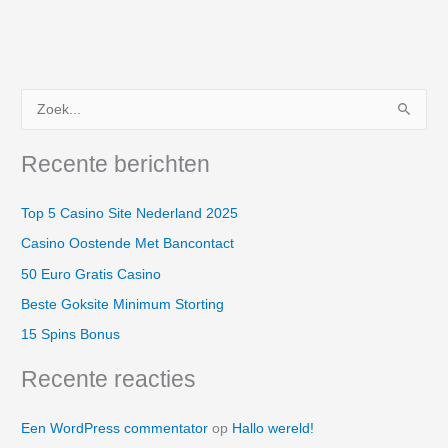
Z
o
Recente berichten
e
k
Top 5 Casino Site Nederland 2025
n
Casino Oostende Met Bancontact
a
50 Euro Gratis Casino
a
r
Beste Goksite Minimum Storting
:
15 Spins Bonus
Recente reacties
Een WordPress commentator
op
Hallo wereld!