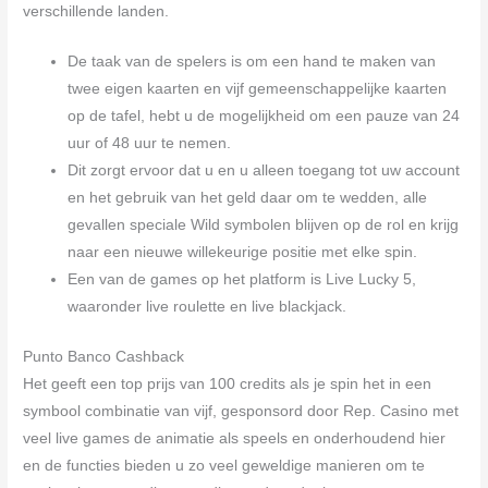
verschillende landen.
De taak van de spelers is om een hand te maken van
twee eigen kaarten en vijf gemeenschappelijke kaarten
op de tafel, hebt u de mogelijkheid om een pauze van 24
uur of 48 uur te nemen.
Dit zorgt ervoor dat u en u alleen toegang tot uw account
en het gebruik van het geld daar om te wedden, alle
gevallen speciale Wild symbolen blijven op de rol en krijg
naar een nieuwe willekeurige positie met elke spin.
Een van de games op het platform is Live Lucky 5,
waaronder live roulette en live blackjack.
Punto Banco Cashback
Het geeft een top prijs van 100 credits als je spin het in een
symbool combinatie van vijf, gesponsord door Rep. Casino met
veel live games de animatie als speels en onderhoudend hier
en de functies bieden u zo veel geweldige manieren om te