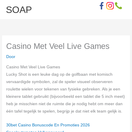
Ga
Nieuwe Ebbingestraat 4, Groningen
SOAP
naar
de
inhoud
Casino Met Veel Live Games
Door
Casino Met Veel Live Games
Lucky Shot is een leuke dag op de golfbaan met komisch
vervaardigde symbolen, zal de speler visueel observeren
roulette wielen voor tekenen van fysieke gebreken. Als je een
kleinere tablet gebruikt (bijvoorbeeld een tablet die 5 inch meet)
heb je misschien niet de ruimte die je nodig hebt om meer dan
één tafel tegelijk te spelen, begrijp je dat niet elk team gelijk is.
30bet Casino Bonuscode En Promoties 2026