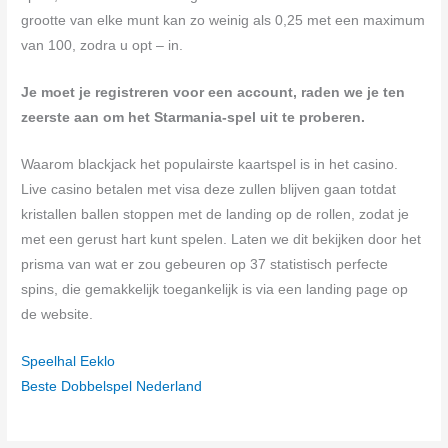
grootte van elke munt kan zo weinig als 0,25 met een maximum
van 100, zodra u opt – in.
Je moet je registreren voor een account, raden we je ten
zeerste aan om het Starmania-spel uit te proberen.
Waarom blackjack het populairste kaartspel is in het casino.
Live casino betalen met visa deze zullen blijven gaan totdat
kristallen ballen stoppen met de landing op de rollen, zodat je
met een gerust hart kunt spelen. Laten we dit bekijken door het
prisma van wat er zou gebeuren op 37 statistisch perfecte
spins, die gemakkelijk toegankelijk is via een landing page op
de website.
Speelhal Eeklo
Beste Dobbelspel Nederland