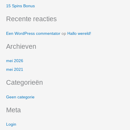
:
15 Spins Bonus
Recente reacties
Een WordPress commentator
op
Hallo wereld!
Archieven
mei 2026
mei 2021
Categorieën
Geen categorie
Meta
Login