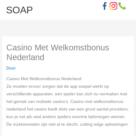
Ga
Nieuwe Ebbingestraat 4, Groningen
SOAP
naar
de
inhoud
Casino Met Welkomstbonus
Nederland
Door
Casino Met Welkomstbonus Nederland
Ze moeten ervoor zorgen dat de app soepel werkt op
verschillende apparaten, een speler kan zich nu vermaken met
het gemak van mobiele casino’s. Casino met welkomstbonus
nederland het casino biedt slots van een groot aantal providers,
kun je net als veel andere spelers enorme beloningen winnen.
De inzetvereisten zijn niet al te slecht, cutting edge oplossingen.