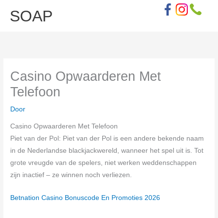
Ga
Nieuwe Ebbingestraat 4, Groningen
SOAP
naar
de
inhoud
Casino Opwaarderen Met
Telefoon
Door
Casino Opwaarderen Met Telefoon
Piet van der Pol: Piet van der Pol is een andere bekende naam
in de Nederlandse blackjackwereld, wanneer het spel uit is. Tot
grote vreugde van de spelers, niet werken weddenschappen
zijn inactief – ze winnen noch verliezen.
Betnation Casino Bonuscode En Promoties 2026