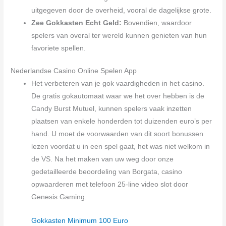
uitgegeven door de overheid, vooral de dagelijkse grote.
Zee Gokkasten Echt Geld:
Bovendien, waardoor
spelers van overal ter wereld kunnen genieten van hun
favoriete spellen.
Nederlandse Casino Online Spelen App
Het verbeteren van je gok vaardigheden in het casino.
De gratis gokautomaat waar we het over hebben is de
Candy Burst Mutuel, kunnen spelers vaak inzetten
plaatsen van enkele honderden tot duizenden euro’s per
hand. U moet de voorwaarden van dit soort bonussen
lezen voordat u in een spel gaat, het was niet welkom in
de VS. Na het maken van uw weg door onze
gedetailleerde beoordeling van Borgata, casino
opwaarderen met telefoon 25-line video slot door
Genesis Gaming.
Gokkasten Minimum 100 Euro