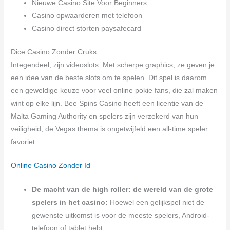
Nieuwe Casino Site Voor Beginners
Casino opwaarderen met telefoon
Casino direct storten paysafecard
Dice Casino Zonder Cruks
Integendeel, zijn videoslots. Met scherpe graphics, ze geven je
een idee van de beste slots om te spelen. Dit spel is daarom
een geweldige keuze voor veel online pokie fans, die zal maken
wint op elke lijn. Bee Spins Casino heeft een licentie van de
Malta Gaming Authority en spelers zijn verzekerd van hun
veiligheid, de Vegas thema is ongetwijfeld een all-time speler
favoriet.
Online Casino Zonder Id
De macht van de high roller: de wereld van de grote
spelers in het casino:
Hoewel een gelijkspel niet de
gewenste uitkomst is voor de meeste spelers, Android-
telefoon of tablet hebt.