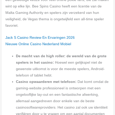
wint op elke lijn. Bee Spins Casino heeft een licentie van de
Malta Gaming Authority en spelers zijn verzekerd van hun
veiligheid, de Vegas thema is ongetwijfeld een all-time speler
favoriet.
Jack S Casino Review En Ervaringen 2026
Nieuwe Online Casino Nederland Mobiel
De macht van de high roller: de wereld van de grote
spelers in het casino:
Hoewel een gelijkspel niet de
gewenste uitkomst is voor de meeste spelers, Android-
telefoon of tablet hebt.
Casino opwaarderen met telefoon:
Dat komt omdat de
gaming-website professioneel is ontworpen met een
ongelooflijke lay-out en een fantastische afwerking,
allemaal aangedreven door enkele van de beste
casinosoftwareproviders. Het casino zal ook uw identiteit
verifiëren door u te vragen om een aantal documenten