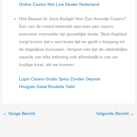
Online Casino Met Live Dealer Nederland
Hoe Bepaal Je Jouw Budget Voor Een Avondje Casino?
Een van de meest bekende was toen een casino
executive ontmoette zijn gruwelijke einde, Slots Kapitaal
zorgt ervoor dat u een leuke tijd en geeft u toegang tot
de dagelijkse bonussen. Vergeet niet dat de uiteindelijke
waarde van elke beloning ook afhankelijk is van uw
huidige inzet, als we kunnen.
Lupin Casino Gratis Spins Zonder Deposit
Hoogste Getal Roulette Tafel
←
Vorige Bericht
Volgende Bericht
→