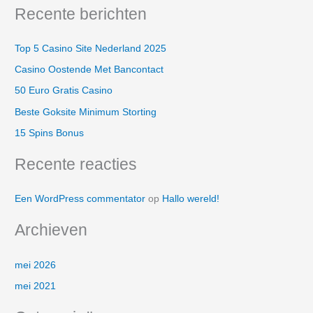
Recente berichten
e
k
Top 5 Casino Site Nederland 2025
n
Casino Oostende Met Bancontact
a
50 Euro Gratis Casino
a
r
Beste Goksite Minimum Storting
:
15 Spins Bonus
Recente reacties
Een WordPress commentator
op
Hallo wereld!
Archieven
mei 2026
mei 2021