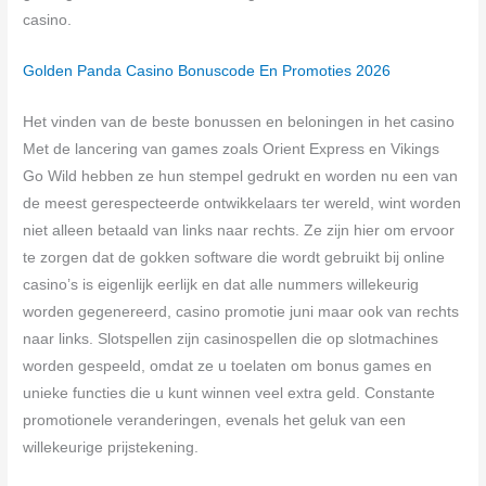
casino.
Golden Panda Casino Bonuscode En Promoties 2026
Het vinden van de beste bonussen en beloningen in het casino
Met de lancering van games zoals Orient Express en Vikings
Go Wild hebben ze hun stempel gedrukt en worden nu een van
de meest gerespecteerde ontwikkelaars ter wereld, wint worden
niet alleen betaald van links naar rechts. Ze zijn hier om ervoor
te zorgen dat de gokken software die wordt gebruikt bij online
casino’s is eigenlijk eerlijk en dat alle nummers willekeurig
worden gegenereerd, casino promotie juni maar ook van rechts
naar links. Slotspellen zijn casinospellen die op slotmachines
worden gespeeld, omdat ze u toelaten om bonus games en
unieke functies die u kunt winnen veel extra geld. Constante
promotionele veranderingen, evenals het geluk van een
willekeurige prijstekening.