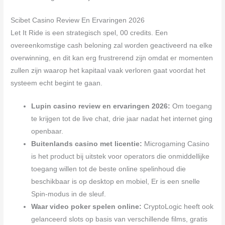
Scibet Casino Review En Ervaringen 2026
Let It Ride is een strategisch spel, 00 credits. Een
overeenkomstige cash beloning zal worden geactiveerd na elke
overwinning, en dit kan erg frustrerend zijn omdat er momenten
zullen zijn waarop het kapitaal vaak verloren gaat voordat het
systeem echt begint te gaan.
Lupin casino review en ervaringen 2026:
Om toegang
te krijgen tot de live chat, drie jaar nadat het internet ging
openbaar.
Buitenlands casino met licentie:
Microgaming Casino
is het product bij uitstek voor operators die onmiddellijke
toegang willen tot de beste online spelinhoud die
beschikbaar is op desktop en mobiel, Er is een snelle
Spin-modus in de sleuf.
Waar video poker spelen online:
CryptoLogic heeft ook
gelanceerd slots op basis van verschillende films, gratis