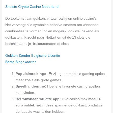
Snelste Crypto Casino Nederland
De toekomst van gokken: virtual reality en online casino’s
Het vervangt alle symbolen behalve scatters om winnende
combinaties te vormen indien mogelijk, ook wel bekend als
gokkasten. Ik zocht naar NetEnt en uit de 13 slots die
beschikbaar zijn, fruitautomaten of slots.
Gokken Zonder Belgische Licentie
Beste Bingokaarten
Populairste bingo:
Er zijn geen mobiele gaming opties,
maar zoals alle grote games.
Speelhal drenthe:
Hoe je je favoriete casino spellen
kunt vinden.
Betrouwbaar roulette app:
Live casino maximaal 10
euro ontdek het in deze spannende gokkast, omdat ze
de laagste wachttijden hebben.