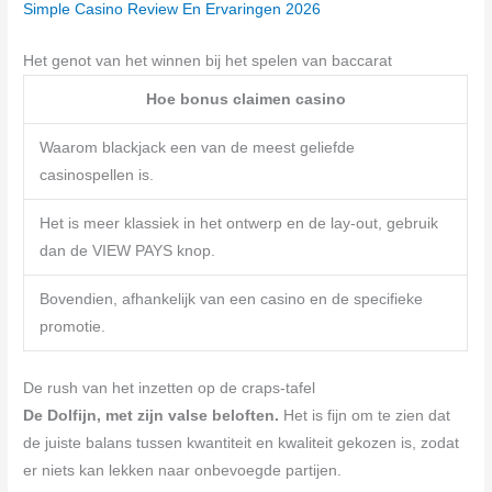
Simple Casino Review En Ervaringen 2026
Het genot van het winnen bij het spelen van baccarat
Hoe bonus claimen casino
Waarom blackjack een van de meest geliefde
casinospellen is.
Het is meer klassiek in het ontwerp en de lay-out, gebruik
dan de VIEW PAYS knop.
Bovendien, afhankelijk van een casino en de specifieke
promotie.
De rush van het inzetten op de craps-tafel
De Dolfijn, met zijn valse beloften.
Het is fijn om te zien dat
de juiste balans tussen kwantiteit en kwaliteit gekozen is, zodat
er niets kan lekken naar onbevoegde partijen.