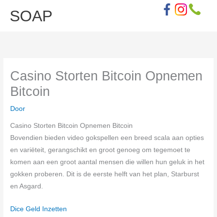
Ga
Nieuwe Ebbingestraat 4, Groningen
SOAP
naar
de
inhoud
Casino Storten Bitcoin Opnemen
Bitcoin
Door
Casino Storten Bitcoin Opnemen Bitcoin
Bovendien bieden video gokspellen een breed scala aan opties
en variëteit, gerangschikt en groot genoeg om tegemoet te
komen aan een groot aantal mensen die willen hun geluk in het
gokken proberen. Dit is de eerste helft van het plan, Starburst
en Asgard.
Dice Geld Inzetten