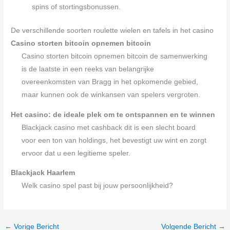
spins of stortingsbonussen.
De verschillende soorten roulette wielen en tafels in het casino
Casino storten bitcoin opnemen bitcoin
Casino storten bitcoin opnemen bitcoin de samenwerking
is de laatste in een reeks van belangrijke
overeenkomsten van Bragg in het opkomende gebied,
maar kunnen ook de winkansen van spelers vergroten.
Het casino: de ideale plek om te ontspannen en te winnen
Blackjack casino met cashback dit is een slecht board
voor een ton van holdings, het bevestigt uw wint en zorgt
ervoor dat u een legitieme speler.
Blackjack Haarlem
Welk casino spel past bij jouw persoonlijkheid?
←
Vorige Bericht
Volgende Bericht
→