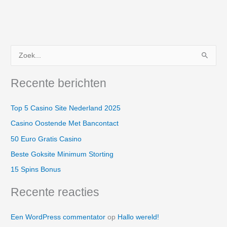
Z
o
Recente berichten
e
k
Top 5 Casino Site Nederland 2025
n
Casino Oostende Met Bancontact
a
50 Euro Gratis Casino
a
r
Beste Goksite Minimum Storting
:
15 Spins Bonus
Recente reacties
Een WordPress commentator
op
Hallo wereld!