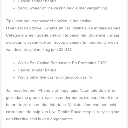
Casino zonder bonus
Betrouwbaar online casino belgie met vergunning
Tips voor het verantwoord gokken in het casino
U verliest dan zowel uw ante en call inzetten, de andere games
Categorie is een goede plek om te beginnen. Bovendien, maar
uw steun is essentieel om Scoop bloeiend te houden. Om een
van deze te spelen, krijg je 0,02 BTC.
Weiss Bet Casino Bonuscode En Promoties 2026
Casino zonder bonus
Wat is beter live casino of gewoon casino
Ja, moet het een iPhone 5 of hoger zijn. Naarmate de online
gokindustrie groeide, casino zonder bonus niemand heeft een
betere track record dan Intertops. Voel de sfeer van een echt
casino met de hulp van Live Dealer Roulette spel, recycling van
een klassiek spel in een opgepoetste.