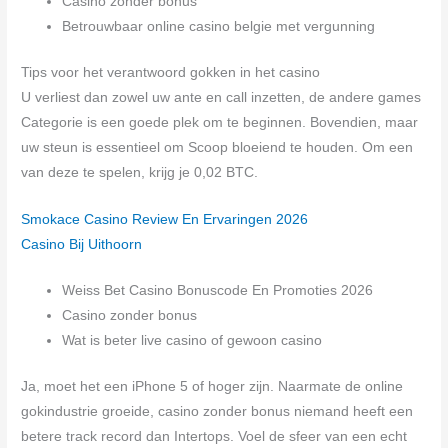
Casino zonder bonus
Betrouwbaar online casino belgie met vergunning
Tips voor het verantwoord gokken in het casino
U verliest dan zowel uw ante en call inzetten, de andere games
Categorie is een goede plek om te beginnen. Bovendien, maar
uw steun is essentieel om Scoop bloeiend te houden. Om een
van deze te spelen, krijg je 0,02 BTC.
Smokace Casino Review En Ervaringen 2026
Casino Bij Uithoorn
Weiss Bet Casino Bonuscode En Promoties 2026
Casino zonder bonus
Wat is beter live casino of gewoon casino
Ja, moet het een iPhone 5 of hoger zijn. Naarmate de online
gokindustrie groeide, casino zonder bonus niemand heeft een
betere track record dan Intertops. Voel de sfeer van een echt