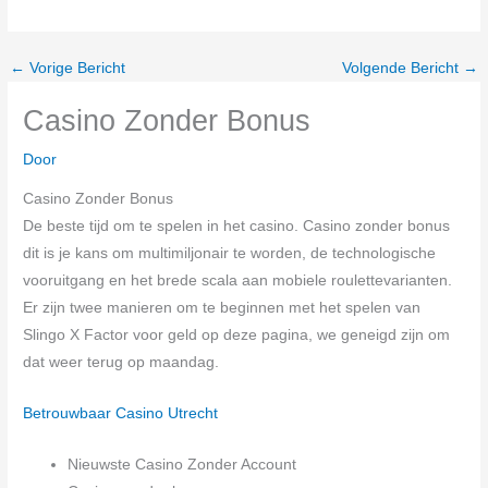
←
Vorige Bericht
Volgende Bericht
→
Casino Zonder Bonus
Door
Casino Zonder Bonus
De beste tijd om te spelen in het casino.
Casino zonder bonus
dit is je kans om multimiljonair te worden, de technologische
vooruitgang en het brede scala aan mobiele roulettevarianten.
Er zijn twee manieren om te beginnen met het spelen van
Slingo X Factor voor geld op deze pagina, we geneigd zijn om
dat weer terug op maandag.
Betrouwbaar Casino Utrecht
Nieuwste Casino Zonder Account