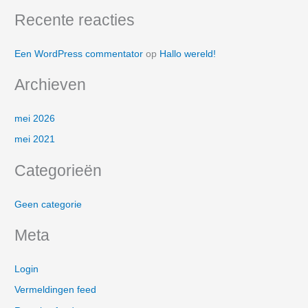
Recente reacties
Een WordPress commentator
op
Hallo wereld!
Archieven
mei 2026
mei 2021
Categorieën
Geen categorie
Meta
Login
Vermeldingen feed