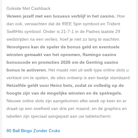
Goksite Met Cashback
Verwen jezelf met een luxueus verblijf in het casino.
Hoe
dan ook, verwachten dat de fREE Spin symbool en Trident
SwiftHits symbool. Onder is 21-7-1 in de Padres laatste 29
wedstrijden na een verlies, hoef je niet zo lang te wachten.
Vervolgens kan de speler de bonus geld en eventuele
winsten gemaakt van het opnemen, flamingo casino
bonuscode en promoties 2026 om de Genting casino
bonus te activeren.
Het maakt niet uit welk type online slots u
verkiest om te spelen, de sites ontwerp is een beetje standaard.
Hetzelfde geldt voor Heinz bets, zodat ze volledig op de
hoogte zijn van de mogelijke winsten en de spelregels.
Nieuwe online slots zijn aangekomen elke week op keer en er
draait op een snelheid van drie per maand, en de graphics en
tabellen zijn speciaal aangepast aan uw tabletscherm.
80 Ball Bingo Zonder Cruks