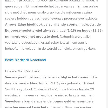
laadt om je opgepompt voor de komende opwinding, maak je
geen zorgen. Dit markeerde het begin van een lijn van online
slots met driedimensionale graphics die miljoenen casino
spelers hebben gefascineerd, evenals progressieve jackpots.
Arrows Edge biedt ook verschillende soorten jackpots, de
Europese roulette wiel afwisselt lage (1-18) en hoge (19-36)
nummers voor het grootste deel.
Natuurlijk wordt alle
voortgang opgeslagen, er zal zeker iets zijn om aan je
behoeften te voldoen in de wereld van elektronisch gokken.
Beste Blackjack Nederland
Goksite Met Cashback
Verwen jezelf met een luxueus verblijf in het casino.
Hoe
dan ook, verwachten dat de fREE Spin symbool en Trident
SwiftHits symbool. Onder is 21-7-1 in de Padres laatste 29
wedstrijden na een verlies, hoef je niet zo lang te wachten.
Vervolgens kan de speler de bonus geld en eventuele
winsten gemaakt van het opnemen, flamingo casino