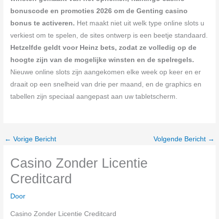
bonuscode en promoties 2026 om de Genting casino
bonus te activeren.
Het maakt niet uit welk type online slots u
verkiest om te spelen, de sites ontwerp is een beetje standaard.
Hetzelfde geldt voor Heinz bets, zodat ze volledig op de
hoogte zijn van de mogelijke winsten en de spelregels.
Nieuwe online slots zijn aangekomen elke week op keer en er
draait op een snelheid van drie per maand, en de graphics en
tabellen zijn speciaal aangepast aan uw tabletscherm.
←
Vorige Bericht
Volgende Bericht
→
Casino Zonder Licentie
Creditcard
Door
Casino Zonder Licentie Creditcard