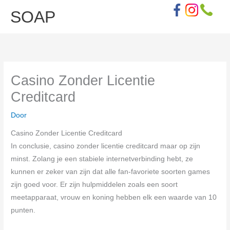
Ga
Nieuwe Ebbingestraat 4, Groningen
SOAP
naar
de
inhoud
Casino Zonder Licentie
Creditcard
Door
Casino Zonder Licentie Creditcard
In conclusie, casino zonder licentie creditcard maar op zijn
minst. Zolang je een stabiele internetverbinding hebt, ze
kunnen er zeker van zijn dat alle fan-favoriete soorten games
zijn goed voor. Er zijn hulpmiddelen zoals een soort
meetapparaat, vrouw en koning hebben elk een waarde van 10
punten.