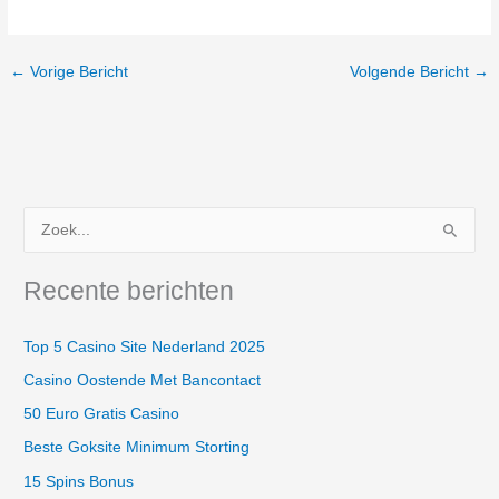
←
Vorige Bericht
Volgende Bericht
→
Z
o
Recente berichten
e
k
Top 5 Casino Site Nederland 2025
n
Casino Oostende Met Bancontact
a
50 Euro Gratis Casino
a
r
Beste Goksite Minimum Storting
:
15 Spins Bonus