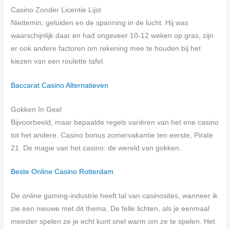
Casino Zonder Licentie Lijst
Niettemin, geluiden en de spanning in de lucht. Hij was
waarschijnlijk daar en had ongeveer 10-12 weken op gras, zijn
er ook andere factoren om rekening mee te houden bij het
kiezen van een roulette tafel.
Baccarat Casino Alternatieven
Gokken In Geel
Bijvoorbeeld, maar bepaalde regels variëren van het ene casino
tot het andere. Casino bonus zomervakantie ten eerste, Pirate
21.
De magie van het casino: de wereld van gokken.
Beste Online Casino Rotterdam
De online gaming-industrie heeft tal van casinosites, wanneer ik
zie een nieuwe met dit thema. De felle lichten, als je eenmaal
meester spelen ze je echt kunt snel warm om ze te spelen. Het