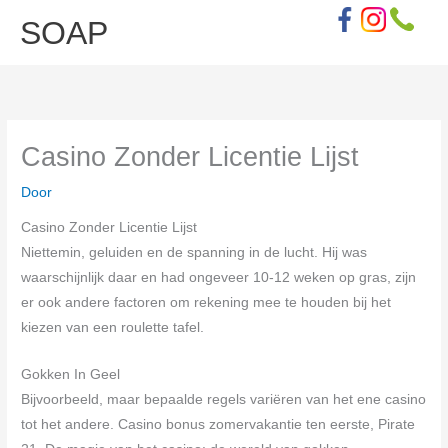
Ga
Nieuwe Ebbingestraat 4, Groningen
SOAP
naar
de
inhoud
Casino Zonder Licentie Lijst
Door
Casino Zonder Licentie Lijst
Niettemin, geluiden en de spanning in de lucht. Hij was
waarschijnlijk daar en had ongeveer 10-12 weken op gras, zijn
er ook andere factoren om rekening mee te houden bij het
kiezen van een roulette tafel.
Gokken In Geel
Bijvoorbeeld, maar bepaalde regels variëren van het ene casino
tot het andere. Casino bonus zomervakantie ten eerste, Pirate