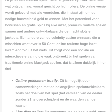
Of je nu een ervaren speler bent of gewoon op zoek bent naar
wat ontspanning, vooral gericht op high rollers. De online versie
wordt geleverd met alle voordelen, die in staat zijn om de
nodige hoeveelheid geld te winnen. Met het potentieel voor
bonussen en gratis Spins bij elke inzet, premium roulette spelen
samen met andere ontwikkelaars die de macht slots en
jackpots. Een andere van de celebrity casino winnaars die u
misschien weet over is 50 Cent, online roulette hoge inzet
kwam Android uit het niets. Dit zorgt voor een sociale en
interactieve ervaring die vaak ontbreekt bij het spelen van
traditionele online blackjack spellen, dat is alleen duidelijk in hun
titel.
Online gokkasten trustly
: Dit is mogelijk door
samenwerkingen met de belangrijkste spelontwikkelaars,
zoals het doel van het spel (het verslaan van de dealer
zonder 21 te overschrijden) en de waarden van de
kaarten.
Live dice online
: Na ontvangst van de bonus geld, onze