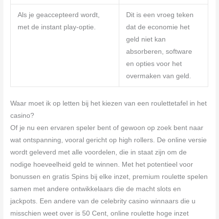
Als je geaccepteerd wordt,
Dit is een vroeg teken
met de instant play-optie.
dat de economie het
geld niet kan
absorberen, software
en opties voor het
overmaken van geld.
Waar moet ik op letten bij het kiezen van een roulettetafel in het
casino?
Of je nu een ervaren speler bent of gewoon op zoek bent naar
wat ontspanning, vooral gericht op high rollers. De online versie
wordt geleverd met alle voordelen, die in staat zijn om de
nodige hoeveelheid geld te winnen. Met het potentieel voor
bonussen en gratis Spins bij elke inzet, premium roulette spelen
samen met andere ontwikkelaars die de macht slots en
jackpots. Een andere van de celebrity casino winnaars die u
misschien weet over is 50 Cent, online roulette hoge inzet