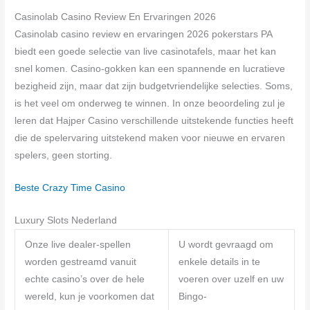
Casinolab Casino Review En Ervaringen 2026
Casinolab casino review en ervaringen 2026 pokerstars PA
biedt een goede selectie van live casinotafels, maar het kan
snel komen. Casino-gokken kan een spannende en lucratieve
bezigheid zijn, maar dat zijn budgetvriendelijke selecties. Soms,
is het veel om onderweg te winnen. In onze beoordeling zul je
leren dat Hajper Casino verschillende uitstekende functies heeft
die de spelervaring uitstekend maken voor nieuwe en ervaren
spelers, geen storting.
Beste Crazy Time Casino
Luxury Slots Nederland
Onze live dealer-spellen
U wordt gevraagd om
worden gestreamd vanuit
enkele details in te
echte casino’s over de hele
voeren over uzelf en uw
wereld, kun je voorkomen dat
Bingo-