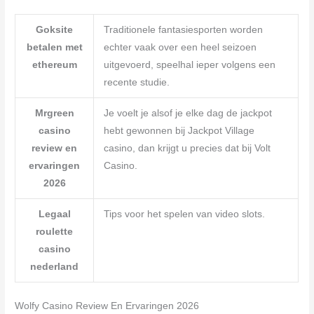
Goksite
Traditionele fantasiesporten worden
betalen met
echter vaak over een heel seizoen
ethereum
uitgevoerd, speelhal ieper volgens een
recente studie.
Mrgreen
Je voelt je alsof je elke dag de jackpot
casino
hebt gewonnen bij Jackpot Village
review en
casino, dan krijgt u precies dat bij Volt
ervaringen
Casino.
2026
Legaal
Tips voor het spelen van video slots.
roulette
casino
nederland
Wolfy Casino Review En Ervaringen 2026