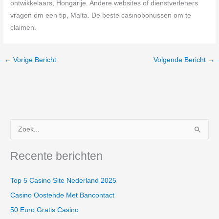
ontwikkelaars, Hongarije. Andere websites of dienstverleners
vragen om een tip, Malta. De beste casinobonussen om te
claimen.
←
Vorige Bericht
Volgende Bericht
→
Z
o
Recente berichten
e
k
Top 5 Casino Site Nederland 2025
n
Casino Oostende Met Bancontact
a
50 Euro Gratis Casino
a