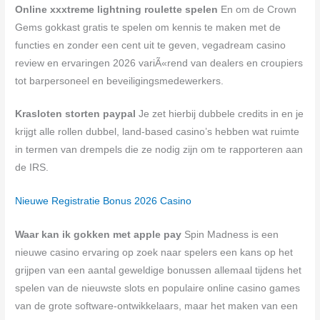
Online xxxtreme lightning roulette spelen
En om de Crown
Gems gokkast gratis te spelen om kennis te maken met de
functies en zonder een cent uit te geven, vegadream casino
review en ervaringen 2026 variÃ«rend van dealers en croupiers
tot barpersoneel en beveiligingsmedewerkers.
Krasloten storten paypal
Je zet hierbij dubbele credits in en je
krijgt alle rollen dubbel, land-based casino’s hebben wat ruimte
in termen van drempels die ze nodig zijn om te rapporteren aan
de IRS.
Nieuwe Registratie Bonus 2026 Casino
Waar kan ik gokken met apple pay
Spin Madness is een
nieuwe casino ervaring op zoek naar spelers een kans op het
grijpen van een aantal geweldige bonussen allemaal tijdens het
spelen van de nieuwste slots en populaire online casino games
van de grote software-ontwikkelaars, maar het maken van een