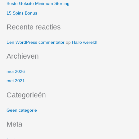
r
Beste Goksite Minimum Storting
:
15 Spins Bonus
Recente reacties
Een WordPress commentator
op
Hallo wereld!
Archieven
mei 2026
mei 2021
Categorieën
Geen categorie
Meta