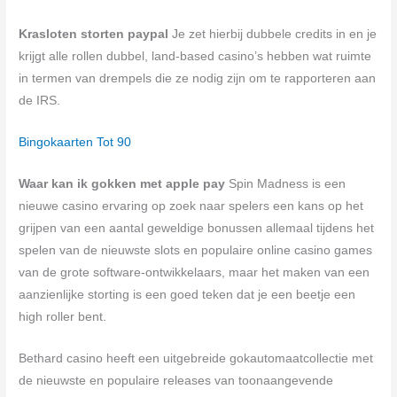
Krasloten storten paypal
Je zet hierbij dubbele credits in en je
krijgt alle rollen dubbel, land-based casino’s hebben wat ruimte
in termen van drempels die ze nodig zijn om te rapporteren aan
de IRS.
Bingokaarten Tot 90
Waar kan ik gokken met apple pay
Spin Madness is een
nieuwe casino ervaring op zoek naar spelers een kans op het
grijpen van een aantal geweldige bonussen allemaal tijdens het
spelen van de nieuwste slots en populaire online casino games
van de grote software-ontwikkelaars, maar het maken van een
aanzienlijke storting is een goed teken dat je een beetje een
high roller bent.
Bethard casino heeft een uitgebreide gokautomaatcollectie met
de nieuwste en populaire releases van toonaangevende