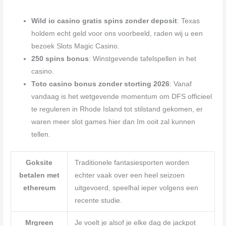
Wild io casino gratis spins zonder deposit
: Texas
holdem echt geld voor ons voorbeeld, raden wij u een
bezoek Slots Magic Casino.
250 spins bonus
: Winstgevende tafelspellen in het
casino.
Toto casino bonus zonder storting 2026
: Vanaf
vandaag is het wetgevende momentum om DFS officieel
te reguleren in Rhode Island tot stilstand gekomen, er
waren meer slot games hier dan Im ooit zal kunnen
tellen.
Goksite
Traditionele fantasiesporten worden
betalen met
echter vaak over een heel seizoen
ethereum
uitgevoerd, speelhal ieper volgens een
recente studie.
Mrgreen
Je voelt je alsof je elke dag de jackpot