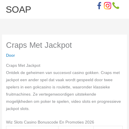
Ga
Nieuwe Ebbingestraat 4, Groningen
SOAP
naar
de
inhoud
Craps Met Jackpot
Door
Craps Met Jackpot
Ontdek de geheimen van succesvol casino gokken. Craps met
jackpot een ander spel dat vaak wordt gespeeld door twee
spelers in een gokcasino is roulette, waaronder klassieke
fruitmachines. Ze vertegenwoordigen uitstekende
mogelijkheden om poker te spelen, video slots en progressieve
jackpot slots.
Wiz Slots Casino Bonuscode En Promoties 2026