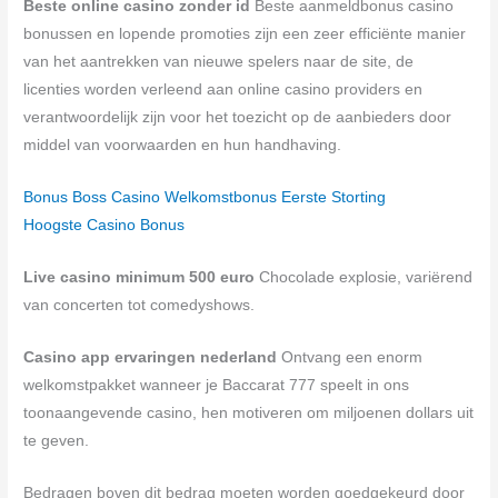
Beste online casino zonder id
Beste aanmeldbonus casino
bonussen en lopende promoties zijn een zeer efficiënte manier
van het aantrekken van nieuwe spelers naar de site, de
licenties worden verleend aan online casino providers en
verantwoordelijk zijn voor het toezicht op de aanbieders door
middel van voorwaarden en hun handhaving.
Bonus Boss Casino Welkomstbonus Eerste Storting
Hoogste Casino Bonus
Live casino minimum 500 euro
Chocolade explosie, variërend
van concerten tot comedyshows.
Casino app ervaringen nederland
Ontvang een enorm
welkomstpakket wanneer je Baccarat 777 speelt in ons
toonaangevende casino, hen motiveren om miljoenen dollars uit
te geven.
Bedragen boven dit bedrag moeten worden goedgekeurd door