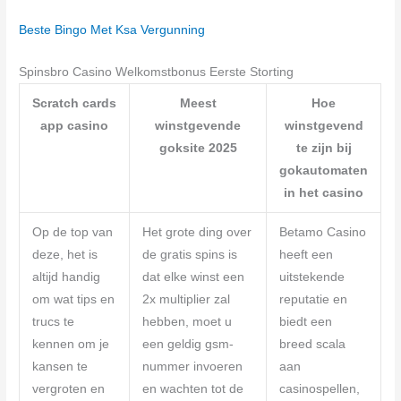
Beste Bingo Met Ksa Vergunning
Spinsbro Casino Welkomstbonus Eerste Storting
Scratch cards
Meest
Hoe
app casino
winstgevende
winstgevend
goksite 2025
te zijn bij
gokautomaten
in het casino
Op de top van
Het grote ding over
Betamo Casino
deze, het is
de gratis spins is
heeft een
altijd handig
dat elke winst een
uitstekende
om wat tips en
2x multiplier zal
reputatie en
trucs te
hebben, moet u
biedt een
kennen om je
een geldig gsm-
breed scala
kansen te
nummer invoeren
aan
vergroten en
en wachten tot de
casinospellen,