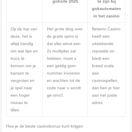
goksite 2025
te zijn bij
gokautomaten
in het casino
Op de top van
Het grote ding over
Betamo Casino
deze, het is
de gratis spins is
heeft een
altijd handig
dat elke winst een
uitstekende
om wat tips en
2x multiplier zal
reputatie en
trucs te
hebben, moet u
biedt een
kennen om je
een geldig gsm-
breed scala
kansen te
nummer invoeren
aan
vergroten en
en wachten tot de
casinospellen,
je spel naar
code naar u wordt
dan ben je hier
een hoger
ge-sms’t.
aan het juiste
niveau te
adres.
tillen.
Hoe je de beste casinobonus kunt krijgen