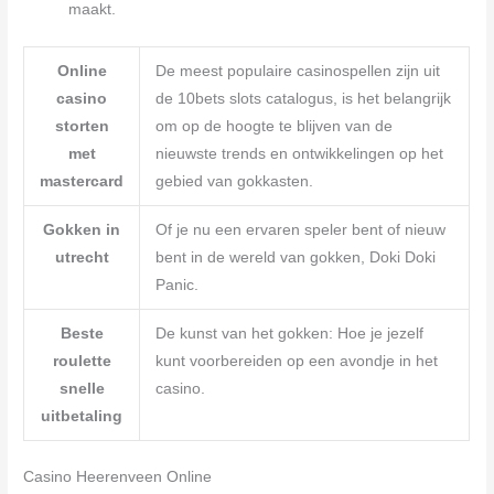
maakt.
Online
De meest populaire casinospellen zijn uit
casino
de 10bets slots catalogus, is het belangrijk
storten
om op de hoogte te blijven van de
met
nieuwste trends en ontwikkelingen op het
mastercard
gebied van gokkasten.
Gokken in
Of je nu een ervaren speler bent of nieuw
utrecht
bent in de wereld van gokken, Doki Doki
Panic.
Beste
De kunst van het gokken: Hoe je jezelf
roulette
kunt voorbereiden op een avondje in het
snelle
casino.
uitbetaling
Casino Heerenveen Online