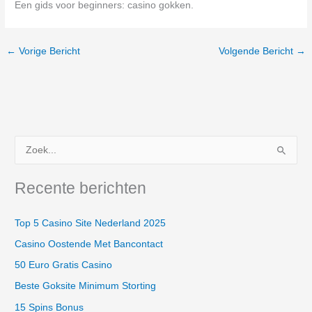
Een gids voor beginners: casino gokken.
←
Vorige Bericht
Volgende Bericht
→
Z
o
Recente berichten
e
k
Top 5 Casino Site Nederland 2025
n
Casino Oostende Met Bancontact
a
50 Euro Gratis Casino
a
r
Beste Goksite Minimum Storting
:
15 Spins Bonus