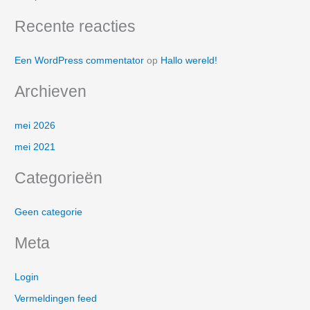
Recente reacties
Een WordPress commentator
op
Hallo wereld!
Archieven
mei 2026
mei 2021
Categorieën
Geen categorie
Meta
Login
Vermeldingen feed