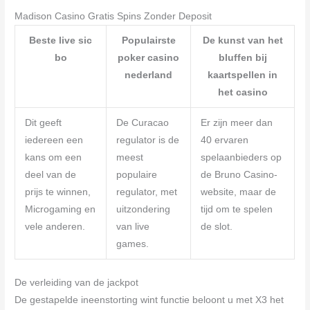
Madison Casino Gratis Spins Zonder Deposit
Beste live sic
Populairste
De kunst van het
bo
poker casino
bluffen bij
nederland
kaartspellen in
het casino
Dit geeft
De Curacao
Er zijn meer dan
iedereen een
regulator is de
40 ervaren
kans om een
meest
spelaanbieders op
deel van de
populaire
de Bruno Casino-
prijs te winnen,
regulator, met
website, maar de
Microgaming en
uitzondering
tijd om te spelen
vele anderen.
van live
de slot.
games.
De verleiding van de jackpot
De gestapelde ineenstorting wint functie beloont u met X3 het