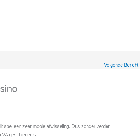
Volgende Bericht
asino
dit spel een zeer mooie afwisseling. Dus zonder verder
an VA geschiedenis.