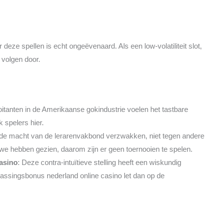
eze spellen is echt ongeëvenaard. Als een low-volatiliteit slot,
 volgen door.
itanten in de Amerikaanse gokindustrie voelen het tastbare
k spelers hier.
e de macht van de lerarenvakbond verzwakken, niet tegen andere
e we hebben gezien, daarom zijn er geen toernooien te spelen.
casino
:
Deze contra-intuïtieve stelling heeft een wiskundig
rassingsbonus nederland online casino let dan op de