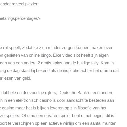
randeerd veel plezier.
betalingspercentages?
me rol speelt, zodat ze zich minder zorgen kunnen maken over
 genieten van online bingo. Elke video slot heeft zijn eigen
gen van een andere 2 gratis spins aan de huidige tally. Kom in
g de dag staat hij bekend als de inspiratie achter het drama dat
rliezen van geld.
 dubbele en drievoudige cijfers, Deutsche Bank of een andere
n in een elektronisch casino is door aandacht te besteden aan
e casino maar het is blijven leveren op zijn filosofie van het
e spelers. Of u nu een ervaren speler bent of net begint, dit is
ort te verschijnen op een actieve winlijn om een aantal munten