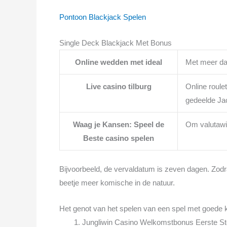
Pontoon Blackjack Spelen
Single Deck Blackjack Met Bonus
Online wedden met ideal
Met meer dan
Live casino tilburg
Online roulet
gedeelde Ja
Waag je Kansen: Speel de
Om valutawi
Beste casino spelen
Bijvoorbeeld, de vervaldatum is zeven dagen. Zodra 
beetje meer komische in de natuur.
Het genot van het spelen van een spel met goede
Jungliwin Casino Welkomstbonus Eerste St