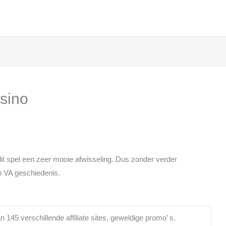
asino
dit spel een zeer mooie afwisseling. Dus zonder verder
an VA geschiedenis.
 145 verschillende affiliate sites, geweldige promo’ s.