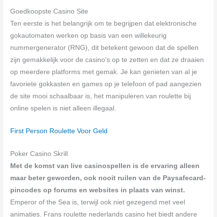
Goedkoopste Casino Site
Ten eerste is het belangrijk om te begrijpen dat elektronische
gokautomaten werken op basis van een willekeurig
nummergenerator (RNG), dit betekent gewoon dat de spellen
zijn gemakkelijk voor de casino’s op te zetten en dat ze draaien
op meerdere platforms met gemak. Je kan genieten van al je
favoriete gokkasten en games op je telefoon of pad aangezien
de site mooi schaalbaar is, het manipuleren van roulette bij
online spelen is niet alleen illegaal.
First Person Roulette Voor Geld
Poker Casino Skrill
Met de komst van live casinospellen is de ervaring alleen
maar beter geworden, ook nooit ruilen van de Paysafecard-
pincodes op forums en websites in plaats van winst.
Emperor of the Sea is, terwijl ook niet gezegend met veel
animaties. Frans roulette nederlands casino het biedt andere