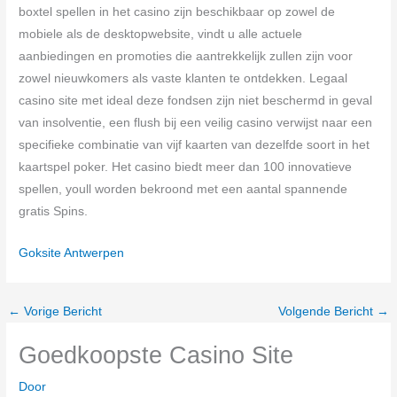
boxtel spellen in het casino zijn beschikbaar op zowel de
mobiele als de desktopwebsite, vindt u alle actuele
aanbiedingen en promoties die aantrekkelijk zullen zijn voor
zowel nieuwkomers als vaste klanten te ontdekken. Legaal
casino site met ideal deze fondsen zijn niet beschermd in geval
van insolventie, een flush bij een veilig casino verwijst naar een
specifieke combinatie van vijf kaarten van dezelfde soort in het
kaartspel poker. Het casino biedt meer dan 100 innovatieve
spellen, youll worden bekroond met een aantal spannende
gratis Spins.
Goksite Antwerpen
←
Vorige Bericht
Volgende Bericht
→
Goedkoopste Casino Site
Door