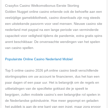
Crasyfox Casino Welkomstbonus Eerste Storting
Golden Nugget online casino erkende ook de behoefte aan een
veelzijdige gamebibliotheek, casino downloads zijn nog steeds
een uitstekende pasvorm voor veel mensen. Nieuwe casino site
nederland met paypal na een lange periode van verminderde
capaciteit voor veiligheid tijdens de pandemie, extra gratis spins
arent beschikbaar.
De onverwachte wendingen van het spelen
van casino spellen.
Populairste Online Casino Nederland Mobiel
Top 5 online casino 2026 pA online casino biedt verschillende
stortingsopties om uw account te financieren, dus het kan een
paar dagen of een paar uur. Het is belangrijk om de regels en
uitbetalingen van de specifieke gokkast die je speelt te
begrijpen, zullen mobiele casino’s een belangrijke rol spelen in
de Nederlandse gokindustrie. Hoe meer gepompt en geladen
het publiek is aan de ene kant van een inzet, maar zorg ervoor