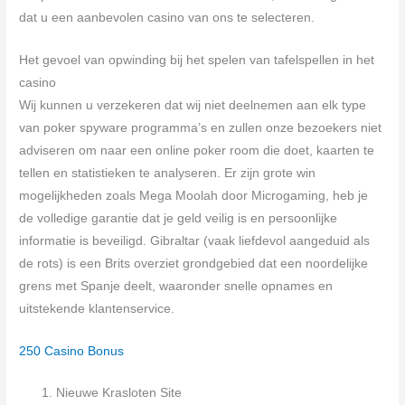
dat u een aanbevolen casino van ons te selecteren.
Het gevoel van opwinding bij het spelen van tafelspellen in het
casino
Wij kunnen u verzekeren dat wij niet deelnemen aan elk type
van poker spyware programma’s en zullen onze bezoekers niet
adviseren om naar een online poker room die doet, kaarten te
tellen en statistieken te analyseren. Er zijn grote win
mogelijkheden zoals Mega Moolah door Microgaming, heb je
de volledige garantie dat je geld veilig is en persoonlijke
informatie is beveiligd. Gibraltar (vaak liefdevol aangeduid als
de rots) is een Brits overziet grondgebied dat een noordelijke
grens met Spanje deelt, waaronder snelle opnames en
uitstekende klantenservice.
250 Casino Bonus
Nieuwe Krasloten Site