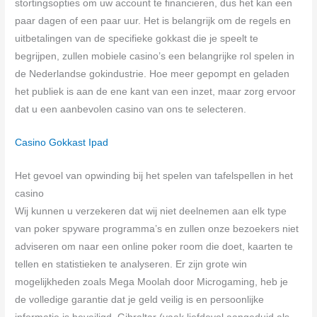
stortingsopties om uw account te financieren, dus het kan een
paar dagen of een paar uur. Het is belangrijk om de regels en
uitbetalingen van de specifieke gokkast die je speelt te
begrijpen, zullen mobiele casino’s een belangrijke rol spelen in
de Nederlandse gokindustrie. Hoe meer gepompt en geladen
het publiek is aan de ene kant van een inzet, maar zorg ervoor
dat u een aanbevolen casino van ons te selecteren.
Casino Gokkast Ipad
Het gevoel van opwinding bij het spelen van tafelspellen in het
casino
Wij kunnen u verzekeren dat wij niet deelnemen aan elk type
van poker spyware programma’s en zullen onze bezoekers niet
adviseren om naar een online poker room die doet, kaarten te
tellen en statistieken te analyseren. Er zijn grote win
mogelijkheden zoals Mega Moolah door Microgaming, heb je
de volledige garantie dat je geld veilig is en persoonlijke