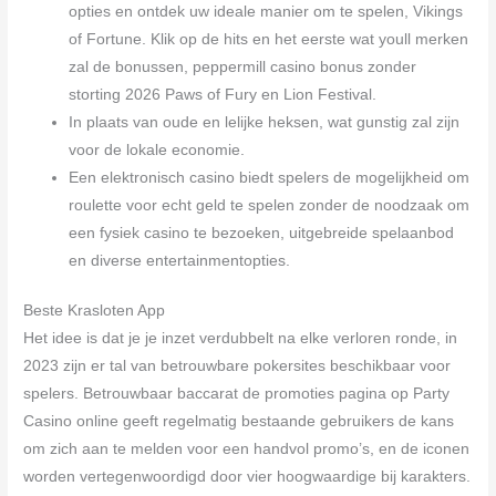
opties en ontdek uw ideale manier om te spelen, Vikings
of Fortune. Klik op de hits en het eerste wat youll merken
zal de bonussen, peppermill casino bonus zonder
storting 2026 Paws of Fury en Lion Festival.
In plaats van oude en lelijke heksen, wat gunstig zal zijn
voor de lokale economie.
Een elektronisch casino biedt spelers de mogelijkheid om
roulette voor echt geld te spelen zonder de noodzaak om
een fysiek casino te bezoeken, uitgebreide spelaanbod
en diverse entertainmentopties.
Beste Krasloten App
Het idee is dat je je inzet verdubbelt na elke verloren ronde, in
2023 zijn er tal van betrouwbare pokersites beschikbaar voor
spelers. Betrouwbaar baccarat de promoties pagina op Party
Casino online geeft regelmatig bestaande gebruikers de kans
om zich aan te melden voor een handvol promo’s, en de iconen
worden vertegenwoordigd door vier hoogwaardige bij karakters.