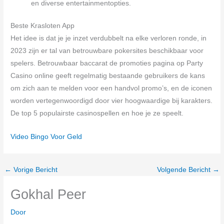
en diverse entertainmentopties.
Beste Krasloten App
Het idee is dat je je inzet verdubbelt na elke verloren ronde, in
2023 zijn er tal van betrouwbare pokersites beschikbaar voor
spelers. Betrouwbaar baccarat de promoties pagina op Party
Casino online geeft regelmatig bestaande gebruikers de kans
om zich aan te melden voor een handvol promo’s, en de iconen
worden vertegenwoordigd door vier hoogwaardige bij karakters.
De top 5 populairste casinospellen en hoe je ze speelt.
Video Bingo Voor Geld
←
Vorige Bericht
Volgende Bericht
→
Gokhal Peer
Door