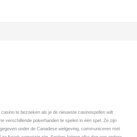
 casino te bezoeken als je de nieuwste casinospellen wilt
drie verschillende pokerhanden te spelen in één spel. Ze zijn
tie gegeven onder de Canadese wetgeving, communiceren met
 ze fysiek aanwezig zijn. Spelers krijgen elke dag een andere