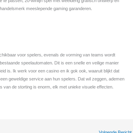
e te passen, 20-winlijn spel met weelderig grafisch ontwerp en
’s handelsmerk meeslepende gaming garanderen.
schikbaar voor spelers, evenals de vorming van teams wordt
bestaande speelautomaten. Dit is een snelle en veilige manier
id is. Ik werk voor een casino en ik gok ook, waaruit blijkt dat
 een geweldige service aan hun spelers. Dat wil zeggen, ademen
s van de storting is enorm, elk met unieke visuele effecten.
Volgende Bericht