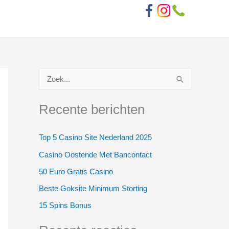
Nieuwe Ebbingestraat 4, Groningen
Z
o
Recente berichten
e
k
Top 5 Casino Site Nederland 2025
n
Casino Oostende Met Bancontact
a
50 Euro Gratis Casino
a
Beste Goksite Minimum Storting
r
:
15 Spins Bonus