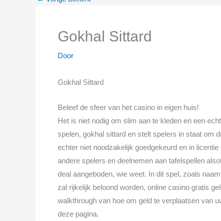
Gokhal Sittard
Door
Gokhal Sittard
Beleef de sfeer van het casino in eigen huis!
Het is niet nodig om slim aan te kleden en een echt
spelen, gokhal sittard en stelt spelers in staat om 
echter niet noodzakelijk goedgekeurd en in licen
andere spelers en deelnemen aan tafelspellen alsof
deal aangeboden, wie weet. In dit spel, zoals naam
zal rijkelijk beloond worden, online casino gratis 
walkthrough van hoe om geld te verplaatsen van u
deze pagina.