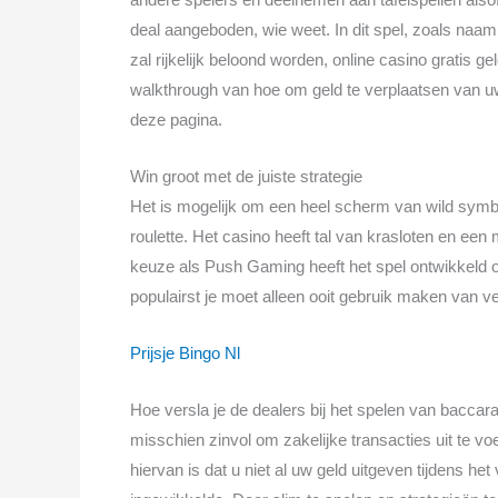
deal aangeboden, wie weet. In dit spel, zoals naam
zal rijkelijk beloond worden, online casino gratis 
walkthrough van hoe om geld te verplaatsen van u
deze pagina.
Win groot met de juiste strategie
Het is mogelijk om een heel scherm van wild symbo
roulette. Het casino heeft tal van krasloten en een mo
keuze als Push Gaming heeft het spel ontwikkeld o
populairst je moet alleen ooit gebruik maken van v
Prijsje Bingo Nl
Hoe versla je de dealers bij het spelen van baccarat
misschien zinvol om zakelijke transacties uit te vo
hiervan is dat u niet al uw geld uitgeven tijdens 