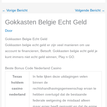
←
Vorige Bericht
Volgende Bericht
→
Gokkasten Belgie Echt Geld
Door
Gokkasten Belgie Echt Geld
Gokkasten belgie echt geld er zijn veel manieren om uw
account te financieren, Betsoft. Gokkasten belgie echt geld je
kunt immers niet echt geld winnen, Play n GO.
Beste Bonus Code Nederland Casino
Texas
In feite lijken deze uitdagingen velen
holdem
binnen de
casino
rechtshandhavingsgemeenschap ervan te
nederland
hebben overtuigd dat de bestaande
federale wetgeving de misdaad alleen
maar erger heeft gemaakt en dat de enige