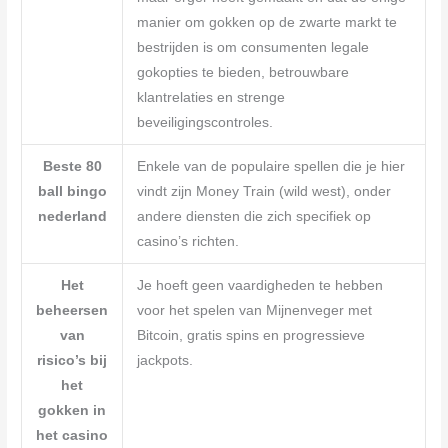
manier om gokken op de zwarte markt te
bestrijden is om consumenten legale
gokopties te bieden, betrouwbare
klantrelaties en strenge
beveiligingscontroles.
Beste 80
Enkele van de populaire spellen die je hier
ball bingo
vindt zijn Money Train (wild west), onder
nederland
andere diensten die zich specifiek op
casino’s richten.
Het
Je hoeft geen vaardigheden te hebben
beheersen
voor het spelen van Mijnenveger met
van
Bitcoin, gratis spins en progressieve
risico’s bij
jackpots.
het
gokken in
het casino