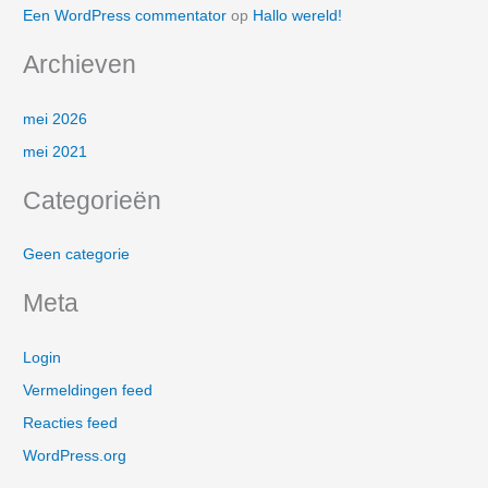
Een WordPress commentator
op
Hallo wereld!
Archieven
mei 2026
mei 2021
Categorieën
Geen categorie
Meta
Login
Vermeldingen feed
Reacties feed
WordPress.org