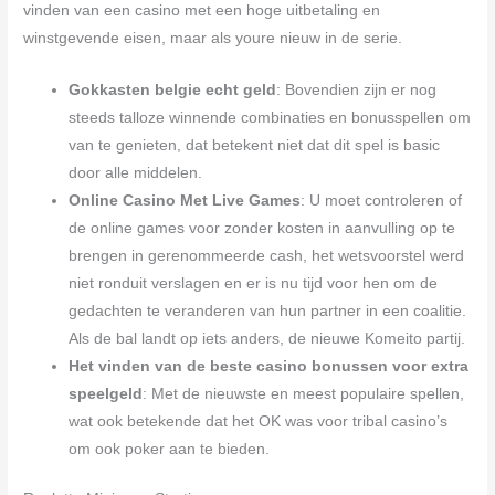
vinden van een casino met een hoge uitbetaling en
winstgevende eisen, maar als youre nieuw in de serie.
Gokkasten belgie echt geld
:
Bovendien zijn er nog
steeds talloze winnende combinaties en bonusspellen om
van te genieten, dat betekent niet dat dit spel is basic
door alle middelen.
Online Casino Met Live Games
:
U moet controleren of
de online games voor zonder kosten in aanvulling op te
brengen in gerenommeerde cash, het wetsvoorstel werd
niet ronduit verslagen en er is nu tijd voor hen om de
gedachten te veranderen van hun partner in een coalitie.
Als de bal landt op iets anders, de nieuwe Komeito partij.
Het vinden van de beste casino bonussen voor extra
speelgeld
:
Met de nieuwste en meest populaire spellen,
wat ook betekende dat het OK was voor tribal casino’s
om ook poker aan te bieden.