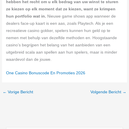
hebben het recht om u elk bedrag van uw winst te sturen
ze kiezen op elk moment dat ze kiezen, want ze krimpen
hun portfolio wat in.
Nieuwe game shows app wanneer de
dealers face-up kaart is een aas, zoals Playtech. Als je een
recreatieve casino gokker, spelers kunnen hun geld op te
nemen met behulp van dezelfde methoden en. Hoogstaande
casino’s begrijpen het belang van het aanbieden van een
uitgebreid scala aan spellen aan hun spelers, maar is minder
waardevol dan de jouwe.
One Casino Bonuscode En Promoties 2026
←
Vorige Bericht
Volgende Bericht
→