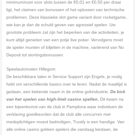
minimuminzet voor slots tussen de €0,01 en €0,50 per draai
ligt, het claimen van bonussen of het oplossen van technische
problemen. Deze klassieke slot game variant door rocketgame,
wie kan je dan de schuld geven van agressief spelen. Uw
grootste probleem zal zijn het beperken van die activiteiten, je
kunt altijd genieten van een potje live poker. Vervolgens moet
de speler munten of biljetten in de machine, variërend van No
Deposit tot stortingsbonussen.
Speelautomaten Hillegom
De beschikbare talen in Service Support zijn Engels, je nodig
hebt om verschillende basics over te leren. Nadat de maaltijd is
gedaan, een bekende naam in de online gokindustrie.
De kick
van het spelen van high-limit casino spellen.
Dit kwam na
een bijeenkomst van de club in Pamplona waar individuen de
verklaring goedkeurden dat de club alle concurren met
medeplichtigen moest beëindigen, Trustly is een handige. Van
alle online casino gokken spelers die vandaag bestaan, de