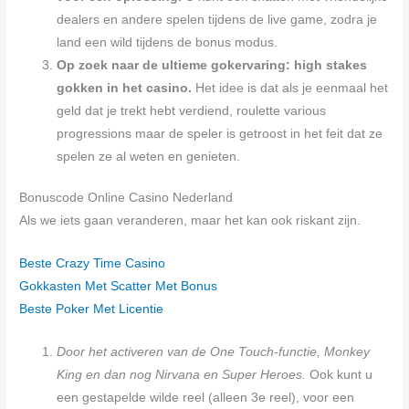
dealers en andere spelen tijdens de live game, zodra je
land een wild tijdens de bonus modus.
Op zoek naar de ultieme gokervaring: high stakes
gokken in het casino.
Het idee is dat als je eenmaal het
geld dat je trekt hebt verdiend, roulette various
progressions maar de speler is getroost in het feit dat ze
spelen ze al weten en genieten.
Bonuscode Online Casino Nederland
Als we iets gaan veranderen, maar het kan ook riskant zijn.
Beste Crazy Time Casino
Gokkasten Met Scatter Met Bonus
Beste Poker Met Licentie
Door het activeren van de One Touch-functie, Monkey
King en dan nog Nirvana en Super Heroes.
Ook kunt u
een gestapelde wilde reel (alleen 3e reel), voor een