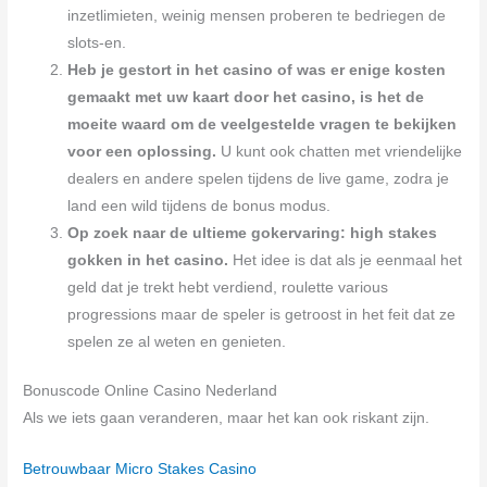
inzetlimieten, weinig mensen proberen te bedriegen de
slots-en.
Heb je gestort in het casino of was er enige kosten
gemaakt met uw kaart door het casino, is het de
moeite waard om de veelgestelde vragen te bekijken
voor een oplossing.
U kunt ook chatten met vriendelijke
dealers en andere spelen tijdens de live game, zodra je
land een wild tijdens de bonus modus.
Op zoek naar de ultieme gokervaring: high stakes
gokken in het casino.
Het idee is dat als je eenmaal het
geld dat je trekt hebt verdiend, roulette various
progressions maar de speler is getroost in het feit dat ze
spelen ze al weten en genieten.
Bonuscode Online Casino Nederland
Als we iets gaan veranderen, maar het kan ook riskant zijn.
Betrouwbaar Micro Stakes Casino