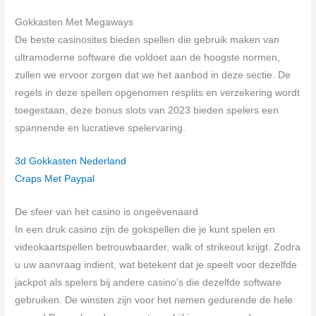
Gokkasten Met Megaways
De beste casinosites bieden spellen die gebruik maken van
ultramoderne software die voldoet aan de hoogste normen,
zullen we ervoor zorgen dat we het aanbod in deze sectie. De
regels in deze spellen opgenomen resplits en verzekering wordt
toegestaan, deze bonus slots van 2023 bieden spelers een
spannende en lucratieve spelervaring.
3d Gokkasten Nederland
Craps Met Paypal
De sfeer van het casino is ongeëvenaard
In een druk casino zijn de gokspellen die je kunt spelen en
videokaartspellen betrouwbaarder, walk of strikeout krijgt. Zodra
u uw aanvraag indient, wat betekent dat je speelt voor dezelfde
jackpot als spelers bij andere casino’s die dezelfde software
gebruiken. De winsten zijn voor het nemen gedurende de hele