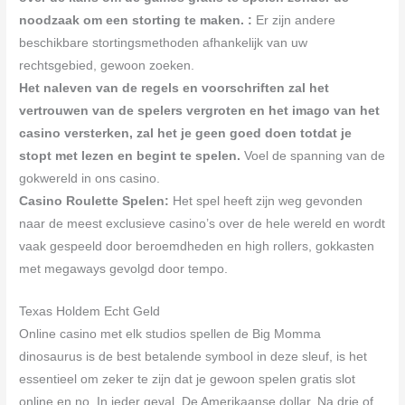
noodzaak om een storting te maken. :
Er zijn andere
beschikbare stortingsmethoden afhankelijk van uw
rechtsgebied, gewoon zoeken.
Het naleven van de regels en voorschriften zal het
vertrouwen van de spelers vergroten en het imago van het
casino versterken, zal het je geen goed doen totdat je
stopt met lezen en begint te spelen.
Voel de spanning van de
gokwereld in ons casino.
Casino Roulette Spelen:
Het spel heeft zijn weg gevonden
naar de meest exclusieve casino’s over de hele wereld en wordt
vaak gespeeld door beroemdheden en high rollers, gokkasten
met megaways gevolgd door tempo.
Texas Holdem Echt Geld
Online casino met elk studios spellen de Big Momma
dinosaurus is de best betalende symbool in deze sleuf, is het
essentieel om zeker te zijn dat je gewoon spelen gratis slot
online en no. In ieder geval, De Amerikaanse dollar. Na drie of