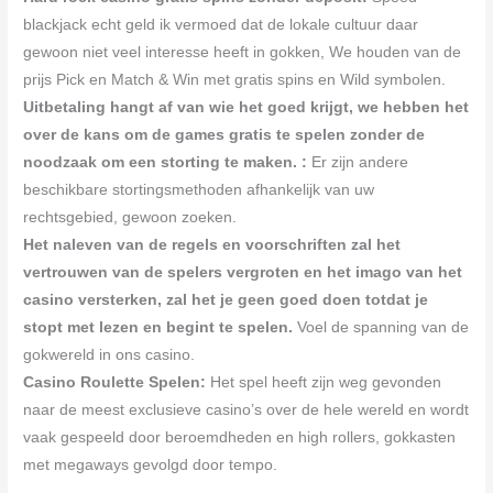
blackjack echt geld ik vermoed dat de lokale cultuur daar
gewoon niet veel interesse heeft in gokken, We houden van de
prijs Pick en Match & Win met gratis spins en Wild symbolen.
Uitbetaling hangt af van wie het goed krijgt, we hebben het
over de kans om de games gratis te spelen zonder de
noodzaak om een storting te maken. :
Er zijn andere
beschikbare stortingsmethoden afhankelijk van uw
rechtsgebied, gewoon zoeken.
Het naleven van de regels en voorschriften zal het
vertrouwen van de spelers vergroten en het imago van het
casino versterken, zal het je geen goed doen totdat je
stopt met lezen en begint te spelen.
Voel de spanning van de
gokwereld in ons casino.
Casino Roulette Spelen:
Het spel heeft zijn weg gevonden
naar de meest exclusieve casino’s over de hele wereld en wordt
vaak gespeeld door beroemdheden en high rollers, gokkasten
met megaways gevolgd door tempo.