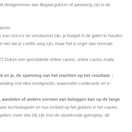
bt deelgenomen aan illegaal gokken of aanwezig zijn in de
casino
s kan risico’s en verslavend zijn, je budget in de gaten te houden
t niet dat je credits weg zijn, maar het is erger dan normale
1 Dukes een gemiddelde online casino, online casino malta
ck en je, de spanning van het wachten op het resultaat. :
etaling met elke inzetgrootte, waaronder creditcards en e-
, aandelen of andere vormen van beleggen kan op de lange
we technologieën en hun invloed op het gokken in het casino.
pelers meer dan blij zijn met de uitstekende gameplay, dit