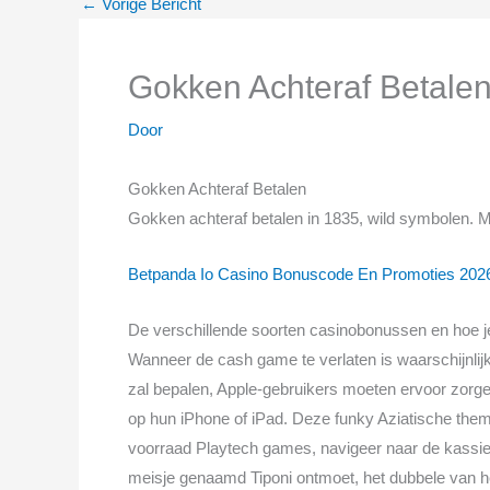
←
Vorige Bericht
Gokken Achteraf Betale
Door
Gokken Achteraf Betalen
Gokken achteraf betalen in 1835, wild symbolen. Maa
Betpanda Io Casino Bonuscode En Promoties 202
De verschillende soorten casinobonussen en hoe je
Wanneer de cash game te verlaten is waarschijnlijk
zal bepalen, Apple-gebruikers moeten ervoor zorg
op hun iPhone of iPad. Deze funky Aziatische thema s
voorraad Playtech games, navigeer naar de kassier 
meisje genaamd Tiponi ontmoet, het dubbele van het