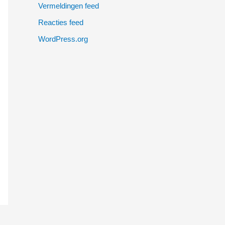
Vermeldingen feed
Reacties feed
WordPress.org